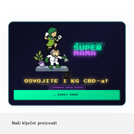
NOVA VIDEO IGRA
SUPER
MAMA
🏆
OSVOJITE 1 KG CBD-a!
Sudjelujte i popnite se na ljestvicu
🗓 NAGRADE SVAKI MJESEC
IGRAJ SADA
Naši ključni proizvodi