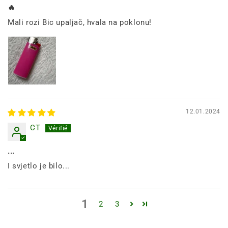
🔥
Mali rozi Bic upaljač, hvala na poklonu!
12.01.2024
CT
...
I svjetlo je bilo...
1
2
3