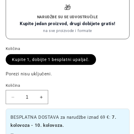
🎁
NARUDŽBE SU SE UDVOSTRUČILE
Kupite jedan proizvod, drugi dobijete gratis!
na sve proizvode i formate
Količina
Kupite 1, dobijte 1 besplatni upaljač.
Porezi nisu uključeni.
Količina
Smanjite
Povećajte
količinu
količinu
za
za
BESPLATNA DOSTAVA za narudžbe iznad 69 €:
7.
BIC
BIC
Mama
Mama
kolovoza - 10. kolovoza.
Upaljač
Upaljač