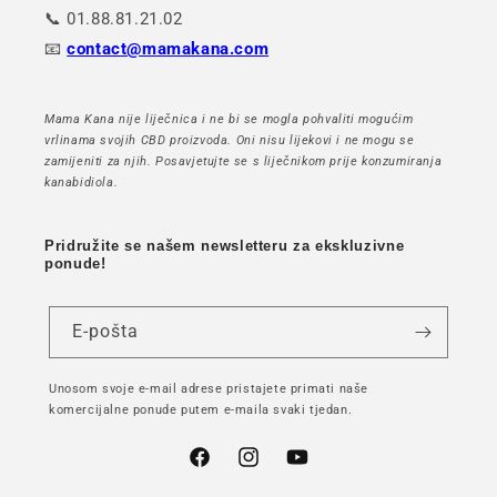
📞 01.88.81.21.02
📧
contact@mamakana.com
Mama Kana nije liječnica i ne bi se mogla pohvaliti mogućim
vrlinama svojih CBD proizvoda. Oni nisu lijekovi i ne mogu se
zamijeniti za njih. Posavjetujte se s liječnikom prije konzumiranja
kanabidiola.
Pridružite se našem newsletteru za ekskluzivne
ponude!
E-pošta
Unosom svoje e-mail adrese pristajete primati naše
komercijalne ponude putem e-maila svaki tjedan.
Facebook
Instagram
YouTube