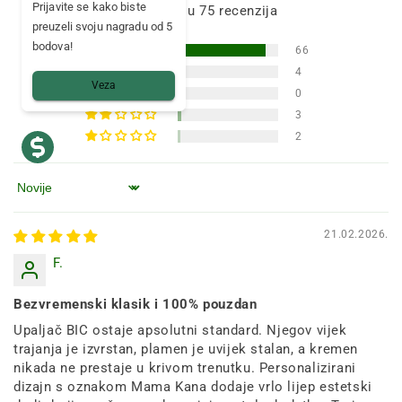
Prijavite se kako biste
Na temelju 75 recenzija
preuzeli svoju nagradu od 5
bodova!
66
4
Veza
0
3
2
Poredaj po
21.02.2026.
F.
Bezvremenski klasik i 100% pouzdan
Upaljač BIC ostaje apsolutni standard. Njegov vijek
trajanja je izvrstan, plamen je uvijek stalan, a kremen
nikada ne prestaje u krivom trenutku. Personalizirani
dizajn s oznakom Mama Kana dodaje vrlo lijep estetski