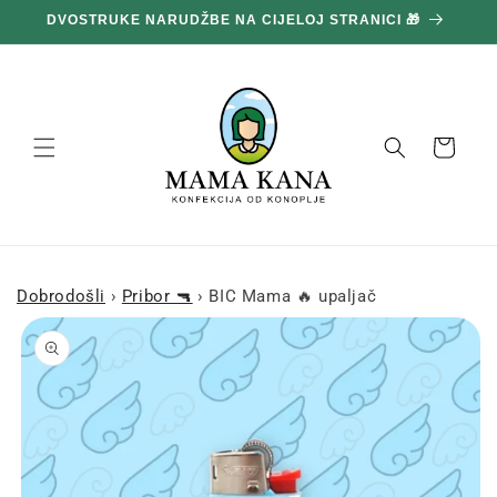
Prijeđi
DVOSTRUKE NARUDŽBE NA CIJELOJ STRANICI 🎁
1
na
sadržaj
Košara
Dobrodošli
›
Pribor 🔫
›
BIC Mama 🔥 upaljač
Prijeđi na
informacije
o
proizvodu