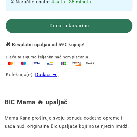
⏳ Naručite unutar
4 sata i 35 minuta.
🔥
🔥
Dodaj u košaricu
🎁 Besplatni upaljač od 59€ kupnje!
Plaćajte sigurno željenim načinom plaćanja
Kolekcija(e):
Dodaci 🔫
;
BIC Mama 🔥 upaljač
Mama Kana proširuje svoju ponudu dodatne opreme i
sada nudi originalne Bic upaljače koji nose njezin imidž.