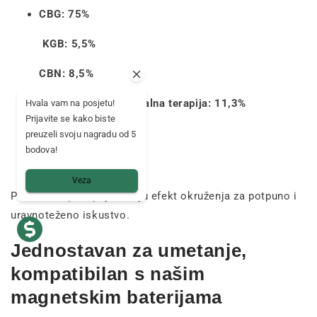
CBG: 75%
KGB: 5,5%
CBN: 8,5%
Kognitivno-bihevioralna terapija: 11,3%
Hvala vam na posjetu!
Prijavite se kako biste
KKS: 5,5%
preuzeli svoju nagradu od 5
bodova!
CBL: 0,7%
Veza
Prirodni terpeni pojačavaju efekt okruženja za potpuno i
uravnoteženo iskustvo.
Jednostavan za umetanje,
kompatibilan s našim
magnetskim baterijama