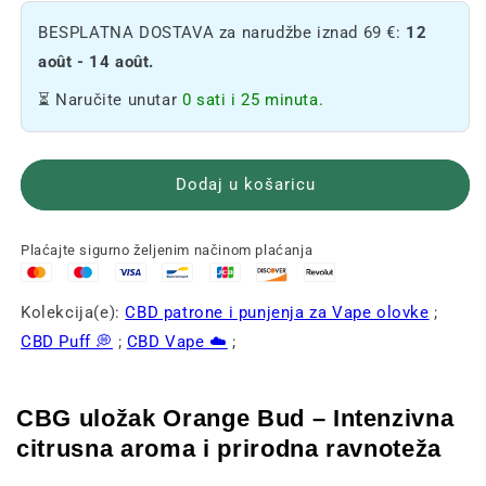
CBG
CBG
BESPLATNA DOSTAVA za narudžbe iznad 69 €:
12
uložaka
patrona
Orange
Orange
août - 14 août.
Bud
Bud
⏳ Naručite unutar
0 sati i 25 minuta.
🍊
🍊
Dodaj u košaricu
Plaćajte sigurno željenim načinom plaćanja
Kolekcija(e):
CBD patrone i punjenja za Vape olovke
;
CBD Puff 💭
;
CBD Vape ☁️
;
CBG uložak Orange Bud – Intenzivna
citrusna aroma i prirodna ravnoteža