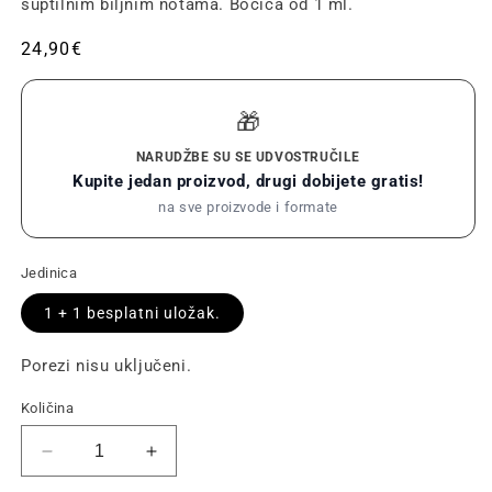
suptilnim biljnim notama. Bočica od 1 ml.
Redovna
24,90€
cijena
🎁
NARUDŽBE SU SE UDVOSTRUČILE
Kupite jedan proizvod, drugi dobijete gratis!
na sve proizvode i formate
Jedinica
1 + 1 besplatni uložak.
Porezi nisu uključeni.
Količina
Smanjite
Povećajte
količinu
količinu