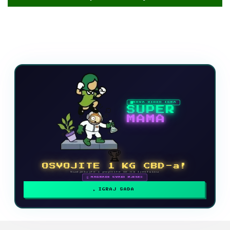
NOVA VIDEO IGRA
SUPER
MAMA
🏆
OSVOJITE 1 KG CBD-a!
Sudjelujte i popnite se na ljestvicu
🗓 NAGRADE SVAKI MJESEC
IGRAJ SADA