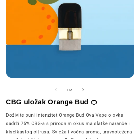
Otvaranje
O
medija
m
1
2
od
1
/
2
u
u
modalnom
m
CBG uložak Orange Bud 🍊
prozoru
p
Doživite puni intenzitet Orange Bud Ova Vape olovka
sadrži 75% CBG-a s prirodnim okusima slatke naranče i
kiselkastog citrusa. Svježa i voćna aroma, uravnotežena