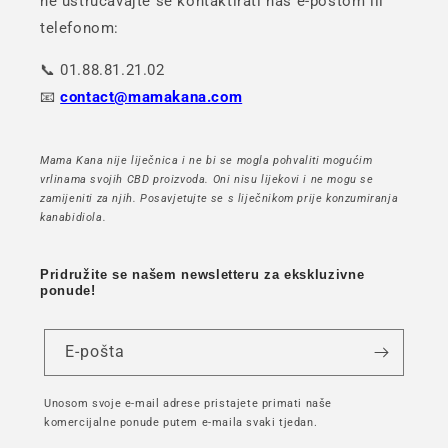
ne ustručavajte se kontaktirati nas e-poštom ili
telefonom:
📞 01.88.81.21.02
📧
contact@mamakana.com
Mama Kana nije liječnica i ne bi se mogla pohvaliti mogućim
vrlinama svojih CBD proizvoda. Oni nisu lijekovi i ne mogu se
zamijeniti za njih. Posavjetujte se s liječnikom prije konzumiranja
kanabidiola.
Pridružite se našem newsletteru za ekskluzivne
ponude!
E-pošta
Unosom svoje e-mail adrese pristajete primati naše
komercijalne ponude putem e-maila svaki tjedan.