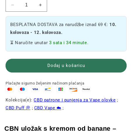
Smanjite
Povećajte
količinu
količinu
CBN
CBN
BESPLATNA DOSTAVA za narudžbe iznad 69 €:
10.
kreme
kreme
od
od
kolovoza - 12. kolovoza.
banane
banane
⏳ Naručite unutar
3 sata i 34 minute.
u
u
patroni
patroni
🍌
🍌
Dodaj u košaricu
Plaćajte sigurno željenim načinom plaćanja
Kolekcija(e):
CBD patrone i punjenja za Vape olovke
;
CBD Puff 💭
;
CBD Vape ☁️
;
CBN uložak s kremom od banane –