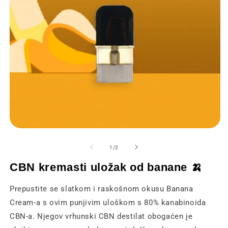
Otvaranje
O
medija
m
1
2
od
1
/
2
u
u
modalnom
m
CBN kremasti uložak od banane 🍌
prozoru
p
Prepustite se slatkom i raskošnom okusu Banana
Cream-a s ovim punjivim uloškom s 80% kanabinoida
CBN-a. Njegov vrhunski CBN destilat obogaćen je