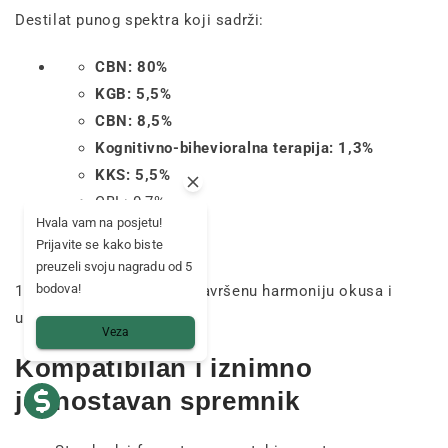
Destilat punog spektra koji sadrži:
CBN: 80%
KGB: 5,5%
CBN: 8,5%
Kognitivno-bihevioralna terapija: 1,3%
KKS: 5,5%
CBL: 0,7%
Hvala vam na posjetu!
Prijavite se kako biste
preuzeli svoju nagradu od 5
bodova!
100% prirodni terpeni za savršenu harmoniju okusa i
učinka.
Veza
Kompatibilan i iznimno
jednostavan spremnik