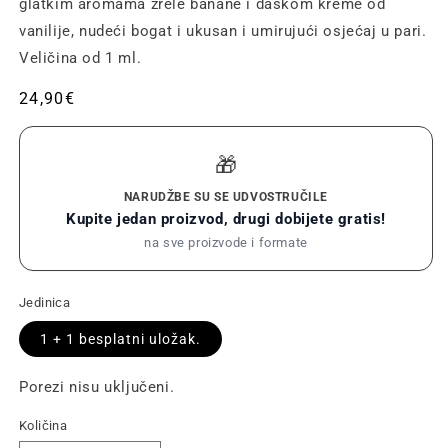
glatkim aromama zrele banane i daškom kreme od
vanilije, nudeći bogat i ukusan i umirujući osjećaj u pari.
Veličina od 1 ml.
Redovna
24,90€
cijena
🎁
NARUDŽBE SU SE UDVOSTRUČILE
Kupite jedan proizvod, drugi dobijete gratis!
na sve proizvode i formate
Jedinica
1 + 1 besplatni uložak.
Porezi nisu uključeni.
Količina