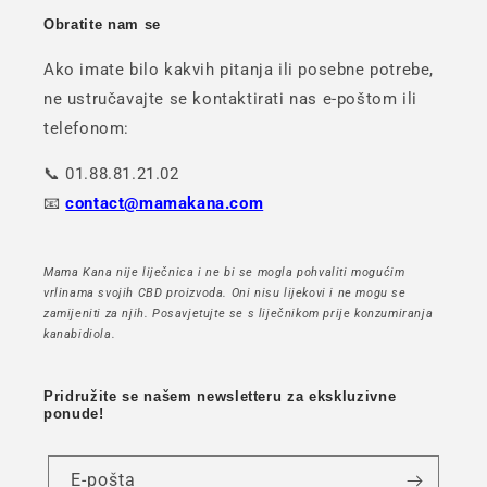
Obratite nam se
Ako imate bilo kakvih pitanja ili posebne potrebe,
ne ustručavajte se kontaktirati nas e-poštom ili
telefonom:
📞 01.88.81.21.02
📧
contact@mamakana.com
Mama Kana nije liječnica i ne bi se mogla pohvaliti mogućim
vrlinama svojih CBD proizvoda. Oni nisu lijekovi i ne mogu se
zamijeniti za njih. Posavjetujte se s liječnikom prije konzumiranja
kanabidiola.
Pridružite se našem newsletteru za ekskluzivne
ponude!
E-pošta