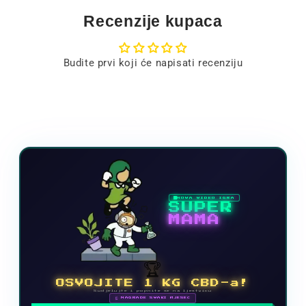
Recenzije kupaca
Budite prvi koji će napisati recenziju
NOVA VIDEO IGRA
SUPER
MAMA
🏆
OSVOJITE 1 KG CBD-a!
Sudjelujte i popnite se na ljestvicu
🗓 NAGRADE SVAKI MJESEC