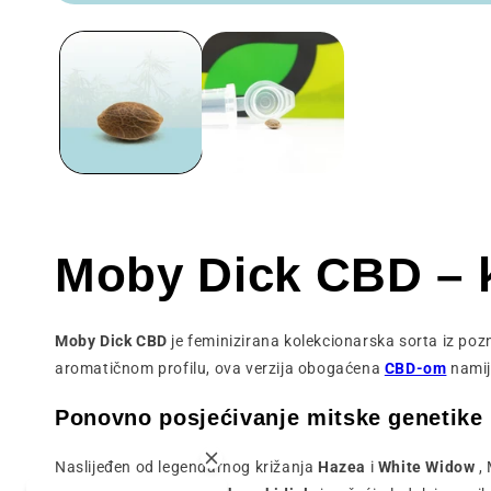
Otvaranje
medija
1
u
modalnom
prozoru
Moby Dick CBD – k
Moby Dick CBD
je feminizirana kolekcionarska sorta iz pozn
aromatičnom profilu, ova verzija obogaćena
CBD-om
namije
Ponovno posjećivanje mitske genetike
Naslijeđen od legendarnog križanja
Hazea
i
White Widow
, 