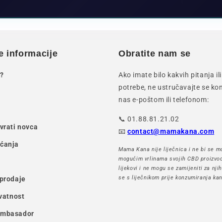
e informacije
Obratite nam se
?
Ako imate bilo kakvih pitanja i
potrebe, ne ustručavajte se kon
nas e-poštom ili telefonom:
📞 01.88.81.21.02
ovrati novca
📧
contact@mamakana.com
aćanja
Mama Kana nije liječnica i ne bi se mo
mogućim vrlinama svojih CBD proizvod
lijekovi i ne mogu se zamijeniti za nji
se s liječnikom prije konzumiranja kan
 prodaje
ivatnost
ambasador