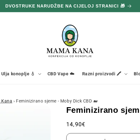
DVOSTRUKE NARUDŽBE NA CIJELOJ STRANICI 🎁
Ulja konoplje 💧
CBD Vape ☁️
Razni proizvodi 🖍️
Bl
a Kana
›
Feminizirano sjeme - Moby Dick CBD 🐋
Feminizirano sjem
Redovna
14,90€
cijena