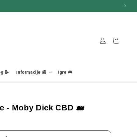
Košara
Veza
og 📝
Informacije 📰
Igre 🎮
e - Moby Dick CBD 🐋