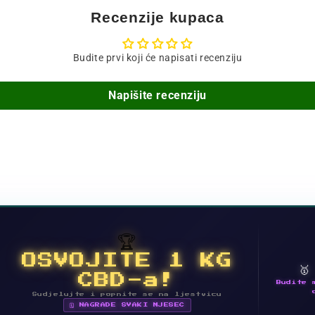
Recenzije kupaca
Budite prvi koji će napisati recenziju
Napišite recenziju
🏆
OSVOJITE 1 KG

CBD-a!
Budite 
Sudjelujte i popnite se na ljestvicu
🗓 NAGRADE SVAKI MJESEC