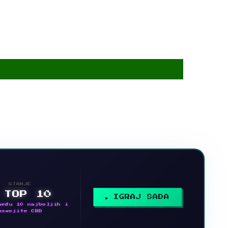
STANJE
 TOP 10
IGRAJ SADA
među 10 najboljih i
osvojite CBD