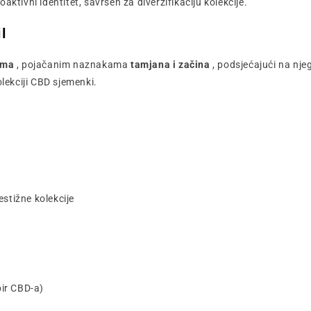
aktivni identitet, savršen za diverzifikaciju kolekcije.
l
ama
, pojačanim naznakama
tamjana i začina
, podsjećajući na nj
lekciji CBD sjemenki.
estižne kolekcije
ir CBD-a)