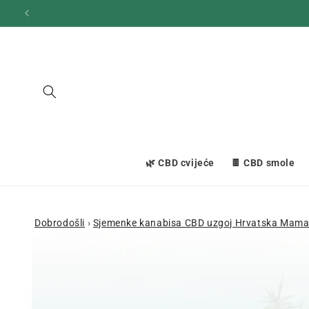
Prijeđi
na
sadržaj
🌿 CBD cvijeće
🍫 CBD smole
Dobrodošli
›
Sjemenke kanabisa CBD uzgoj Hrvatska Mam
Prijeđi na
informacije
o
proizvodu