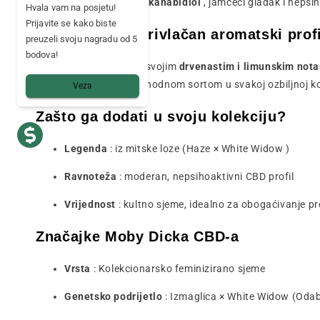
nudi profil usmjeren na
kanabidiol
, jamčeći gladak i nepsiho
Hvala vam na posjetu!
Prijavite se kako biste
Kompleksan i privlačan aromatski profi
preuzeli svoju nagradu od 5
bodova!
Moby Dick CBD zavodi svojim
drvenastim i limunskim not
bogatstvo čini ga neophodnom sortom u svakoj ozbiljnoj ko
Veza
Zašto ga dodati u svoju kolekciju?
Legenda
: iz mitske loze (Haze × White Widow )
Ravnoteža
: moderan, nepsihoaktivni CBD profil
Vrijednost
: kultno sjeme, idealno za obogaćivanje pr
Značajke Moby Dicka CBD-a
Vrsta
: Kolekcionarsko feminizirano sjeme
Genetsko podrijetlo
: Izmaglica × White Widow (Odab