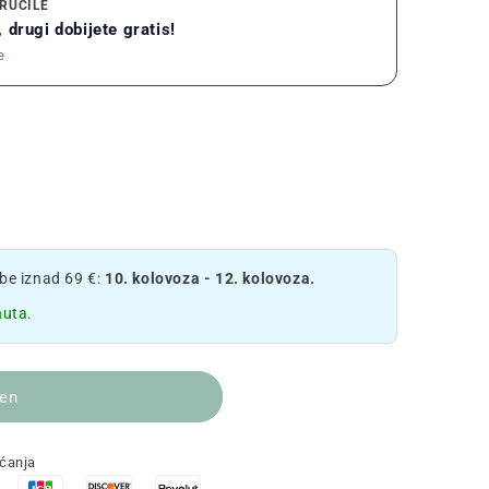
RUČILE
 drugi dobijete gratis!
e
e iznad 69 €:
10. kolovoza - 12. kolovoza.
nuta.
jen
aćanja