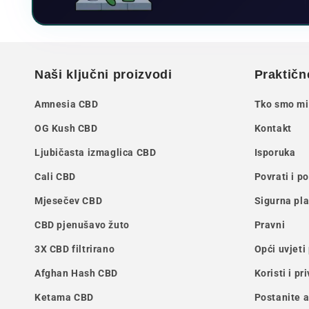
Naši ključni proizvodi
Praktičn
Amnesia CBD
Tko smo mi
OG Kush CBD
Kontakt
Ljubičasta izmaglica CBD
Isporuka
Cali CBD
Povrati i p
Mjesečev CBD
Sigurna pl
CBD pjenušavo žuto
Pravni
3X CBD filtrirano
Opći uvjeti
Afghan Hash CBD
Koristi i pr
Ketama CBD
Postanite 