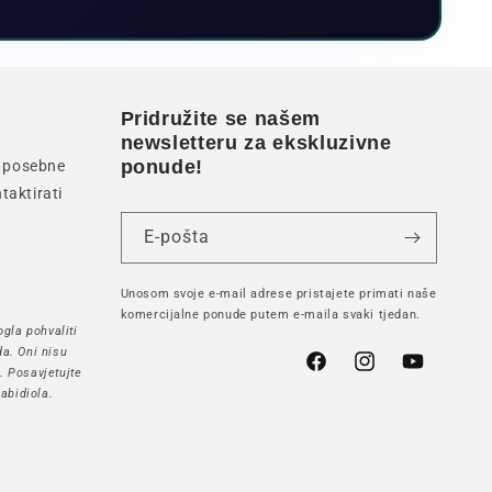
Pridružite se našem
newsletteru za ekskluzivne
ponude!
li posebne
taktirati
E-pošta
Unosom svoje e-mail adrese pristajete primati naše
komercijalne ponude putem e-maila svaki tjedan.
gla pohvaliti
a. Oni nisu
Facebook
Instagram
YouTube
h. Posavjetujte
abidiola.