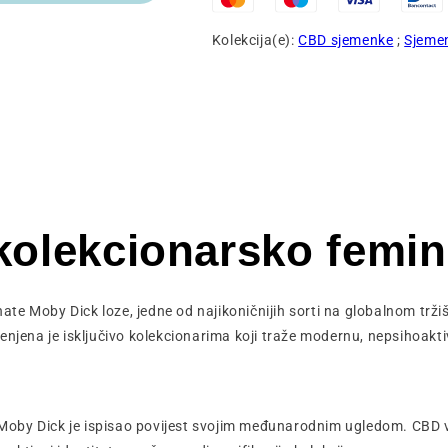
Kolekcija(e):
CBD sjemenke
;
Sjeme
olekcionarsko femin
ate Moby Dick loze, jedne od najikoničnijih sorti na globalnom trž
njena je isključivo kolekcionarima koji traže modernu, nepsihoakti
Moby Dick je ispisao povijest svojim međunarodnim ugledom. CBD v