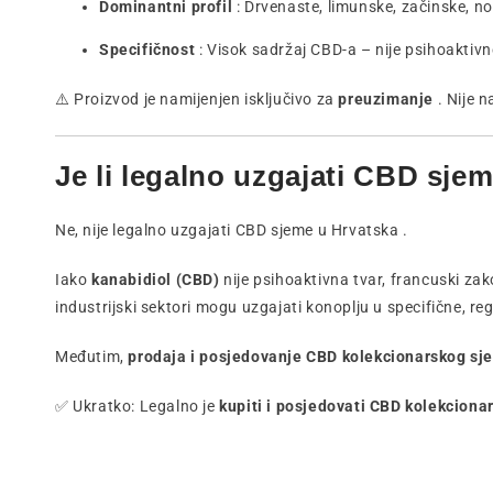
Dominantni profil
: Drvenaste, limunske, začinske, n
Specifičnost
: Visok sadržaj CBD-a – nije psihoaktiv
⚠️ Proizvod je namijenjen isključivo za
preuzimanje
. Nije 
Je li legalno uzgajati CBD sje
Ne, nije legalno uzgajati CBD sjeme u Hrvatska .
Iako
kanabidiol (CBD)
nije psihoaktivna tvar, francuski zak
industrijski sektori mogu uzgajati konoplju u specifične, re
Međutim,
prodaja i posjedovanje CBD kolekcionarskog s
✅ Ukratko: Legalno je
kupiti i posjedovati CBD kolekcion