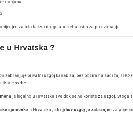
ote tamjana
no
namijenjen za bilo kakvu drugu upotrebu osim za preuzimanje.
me u Hrvatska ?
on zabranjuje privatni uzgoj kanabisa, bez obzira na sadržaj THC-a
gulirane svrhe.
jemena
je legalno u Hrvatska sve dok se ne koriste za uzgoj. Stoga 
arske sjemenke
u Hrvatska , ali
njihov uzgoj je zabranjen
za pojedin