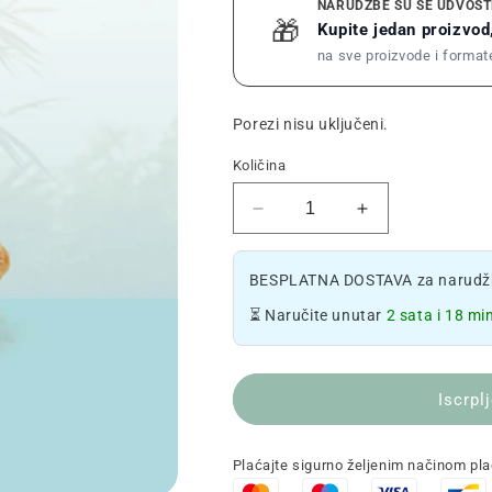
NARUDŽBE SU SE UDVOST
🎁
Kupite jedan proizvod,
na sve proizvode i format
Porezi nisu uključeni.
Količina
Smanjite
Povećajte
količinu
količinu
feminiziranih
feminiziranih
BESPLATNA DOSTAVA za narudžb
sjemenki
sjemenki
-
-
⏳ Naručite unutar
2 sata i 18 mi
Moby
Moby
Dick
Dick
CBD
CBD
Iscrpl
🐋
🐋
Plaćajte sigurno željenim načinom pl