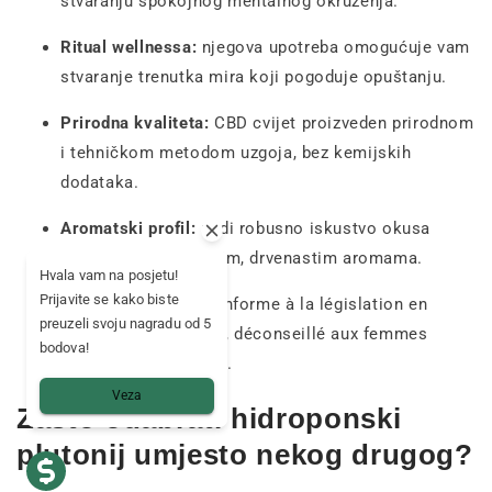
stvaranju spokojnog mentalnog okruženja.
Ritual wellnessa:
njegova upotreba omogućuje vam
stvaranje trenutka mira koji pogoduje opuštanju.
Prirodna kvaliteta:
CBD cvijet proizveden prirodnom
i tehničkom metodom uzgoja, bez kemijskih
dodataka.
Aromatski profil:
nudi robusno iskustvo okusa
zahvaljujući zemljanim, drvenastim aromama.
Hvala vam na posjetu!
Prijavite se kako biste
Sécurité :
produit conforme à la législation en
preuzeli svoju nagradu od 5
vigueur (THC < 0,3%), déconseillé aux femmes
bodova!
enceintes allaitantes.
Veza
Zašto odabrati hidroponski
plutonij umjesto nekog drugog?