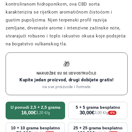
kontroliranom hidroponikom, ova CBD sorta
karakterizira se rijetkom aromatičnom čistoćom i
gustim pupoljcima. Njen terpenski profil razvija
zemljane, drvenaste arome i intenzivne začinske note,
stvarajući robusno i toplo iskustvo okusa koje podsjeća
na bogatstvo vulkanskog tla.
🎁
NARUDŽBE SU SE UDVOSTRUČILE
Kupite jedan proizvod, drugi dobijete gratis!
na sve proizvode i formate
U ponudi 2,5 + 2,5 grama
5 + 5 grama besplatno
16,00€
30,00€
3,20 €/g
3,00 €/g
-6%
10 + 10 grama besplatno
25 + 25 grama besplatno