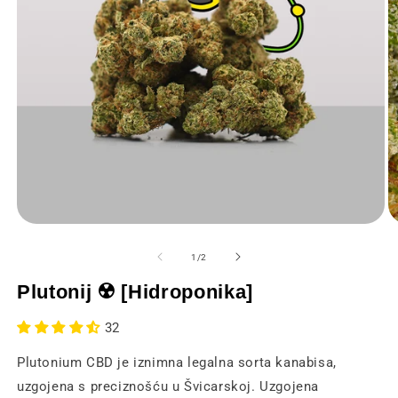
Otvaranje
O
medija
m
1
2
od
1
/
2
u
u
modalnom
m
Plutonij ☢️ [Hidroponika]
prozoru
p
32
Plutonium CBD je iznimna legalna sorta kanabisa,
uzgojena s preciznošću u Švicarskoj. Uzgojena