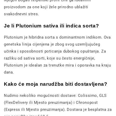
Njegov bogati terpenski profil čini ga idealnim
proizvodom za one koji žele prirodno ublažiti
svakodnevni stres.
Je li Plutonium sativa ili indica sorta?
Plutonium je hibridna sorta s dominantnom indikom. Ova
genetska linija cijenjena je zbog svog uzemljujućeg
učinka i sposobnosti poticanja dubokog opuštanja. Za
razliku od sativa sorti, koje su često energičnije,
Plutonium je idealan za trenutke mira i oporavka na kraju
dana.
Kako će moja narudžba biti dostavljena?
Nudimo nekoliko mogućnosti dostave: Colissimo, GLS
(FlexDelivery ili Mjesto preuzimanja) i Chronopost
(Express ili Mjesto preuzimanja). Dostava je besplatna za