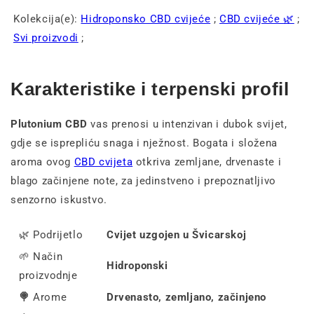
Kolekcija(e):
Hidroponsko CBD cvijeće
;
CBD cvijeće 🌿
;
Svi proizvodi
;
Karakteristike i terpenski profil
Plutonium CBD
vas prenosi u intenzivan i dubok svijet,
gdje se isprepliću snaga i nježnost. Bogata i složena
aroma ovog
CBD cvijeta
otkriva zemljane, drvenaste i
blago začinjene note, za jedinstveno i prepoznatljivo
senzorno iskustvo.
🌿 Podrijetlo
Cvijet uzgojen u Švicarskoj
🌱 Način
Hidroponski
proizvodnje
🍭
Arome
Drvenasto, zemljano, začinjeno