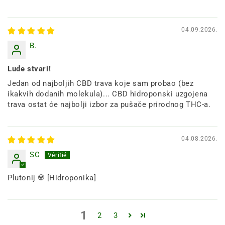
04.09.2026.
B.
Lude stvari!
Jedan od najboljih CBD trava koje sam probao (bez
ikakvih dodanih molekula)... CBD hidroponski uzgojena
trava ostat će najbolji izbor za pušače prirodnog THC-a.
04.08.2026.
SC
Plutonij ☢️ [Hidroponika]
1
2
3