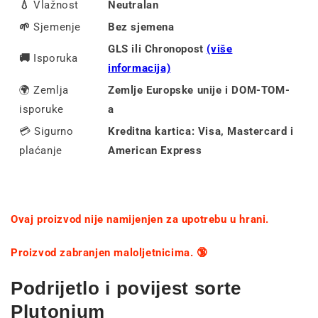
💧
Vlažnost
Neutralan
🌱
Sjemenje
Bez sjemena
GLS ili Chronopost
(više
🚚
Isporuka
informacija)
🌍 Zemlja
Zemlje Europske unije i DOM-TOM-
isporuke
a
💳 Sigurno
Kreditna kartica: Visa, Mastercard i
plaćanje
American Express
Ovaj proizvod nije namijenjen za upotrebu u hrani.
Proizvod zabranjen maloljetnicima. 🔞
Podrijetlo i povijest sorte
Plutonium