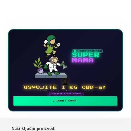
NOVA VIDEO IGRA
SUPER
MAMA
🏆
OSVOJITE 1 KG CBD-a!
Sudjelujte i popnite se na ljestvicu
🗓 NAGRADE SVAKI MJESEC
IGRAJ SADA
Naši ključni proizvodi