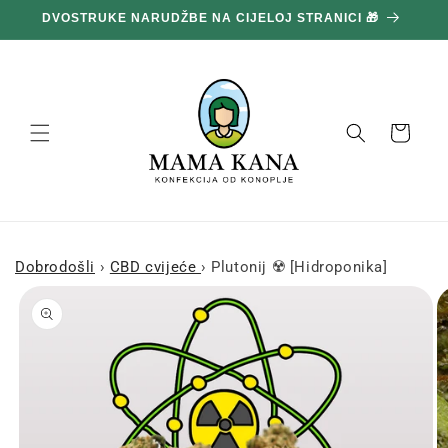
Prijeđi
DVOSTRUKE NARUDŽBE NA CIJELOJ STRANICI 🎁
na
sadržaj
Košara
Dobrodošli
›
CBD cvijeće
›
Plutonij ☢️ [Hidroponika]
Prijeđi na
informacije
o
proizvodu