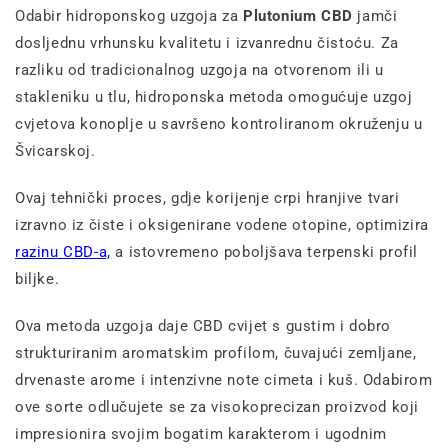
Odabir hidroponskog uzgoja za
Plutonium CBD
jamči
dosljednu vrhunsku kvalitetu i izvanrednu čistoću. Za
razliku od tradicionalnog uzgoja na otvorenom ili u
stakleniku u tlu, hidroponska metoda omogućuje uzgoj
cvjetova konoplje u savršeno kontroliranom okruženju u
Švicarskoj.
Ovaj tehnički proces, gdje korijenje crpi hranjive tvari
izravno iz čiste i oksigenirane vodene otopine, optimizira
razinu CBD-a,
a istovremeno poboljšava terpenski profil
biljke.
Ova metoda uzgoja daje CBD cvijet s gustim i dobro
strukturiranim aromatskim profilom, čuvajući zemljane,
drvenaste arome i intenzivne note cimeta i kuš. Odabirom
ove sorte odlučujete se za visokoprecizan proizvod koji
impresionira svojim bogatim karakterom i ugodnim