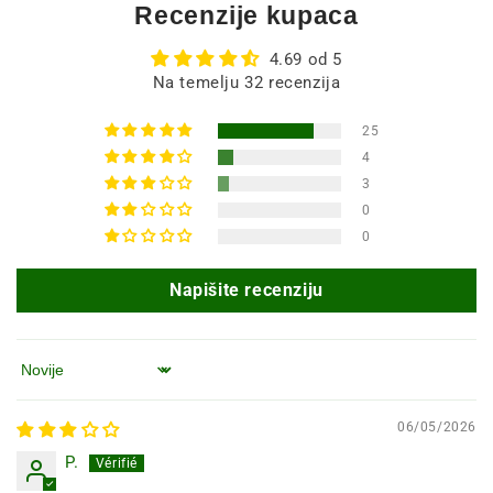
Recenzije kupaca
4.69 od 5
Na temelju 32 recenzija
25
4
3
0
0
Napišite recenziju
Poredaj po
06/05/2026
P.