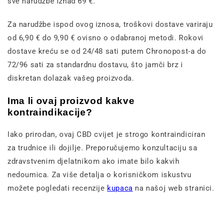
sve narudžbe iznad 69 €.
Za narudžbe ispod ovog iznosa, troškovi dostave variraju
od 6,90 € do 9,90 € ovisno o odabranoj metodi. Rokovi
dostave kreću se od 24/48 sati putem Chronopost-a do
72/96 sati za standardnu ​​dostavu, što jamči brz i
diskretan dolazak vašeg proizvoda.
Ima li ovaj proizvod kakve
kontraindikacije?
Iako prirodan, ovaj CBD cvijet je strogo kontraindiciran
za trudnice ili dojilje. Preporučujemo konzultaciju sa
zdravstvenim djelatnikom ako imate bilo kakvih
nedoumica. Za više detalja o korisničkom iskustvu
možete pogledati recenzije
kupaca
na našoj web stranici.