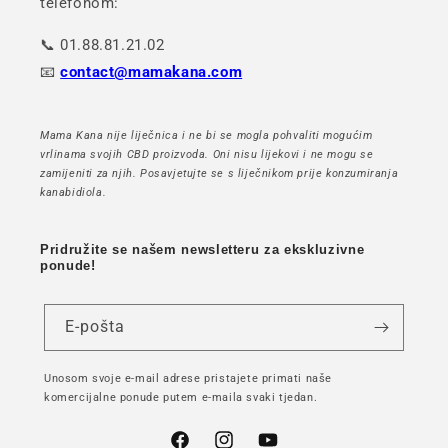
telefonom:
📞 01.88.81.21.02
📧
contact@mamakana.com
Mama Kana nije liječnica i ne bi se mogla pohvaliti mogućim
vrlinama svojih CBD proizvoda. Oni nisu lijekovi i ne mogu se
zamijeniti za njih. Posavjetujte se s liječnikom prije konzumiranja
kanabidiola.
Pridružite se našem newsletteru za ekskluzivne
ponude!
E-pošta
Unosom svoje e-mail adrese pristajete primati naše
komercijalne ponude putem e-maila svaki tjedan.