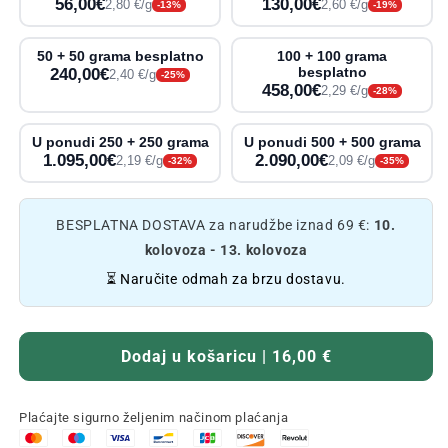
56,00€
130,00€
2,80 €/g
2,60 €/g
-13%
-19%
50 + 50 grama besplatno
100 + 100 grama
240,00€
besplatno
2,40 €/g
-25%
458,00€
2,29 €/g
-28%
U ponudi 250 + 250 grama
U ponudi 500 + 500 grama
1.095,00€
2.090,00€
2,19 €/g
2,09 €/g
-32%
-35%
BESPLATNA DOSTAVA za narudžbe iznad 69 €:
10.
kolovoza - 13. kolovoza
⏳ Naručite odmah za brzu dostavu.
Dodaj u košaricu | 16,00 €
Plaćajte sigurno željenim načinom plaćanja