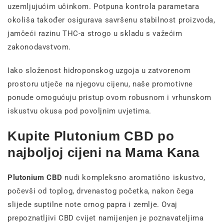
uzemljujućim učinkom. Potpuna kontrola parametara
okoliša također osigurava savršenu stabilnost proizvoda,
jamčeći razinu THC-a strogo u skladu s važećim
zakonodavstvom.
Iako složenost hidroponskog uzgoja u zatvorenom
prostoru utječe na njegovu cijenu, naše promotivne
ponude omogućuju pristup ovom robusnom i vrhunskom
iskustvu okusa pod povoljnim uvjetima.
Kupite Plutonium CBD po
najboljoj cijeni na Mama Kana
Plutonium CBD
nudi kompleksno aromatično iskustvo,
počevši od toplog, drvenastog početka, nakon čega
slijede suptilne note crnog papra i zemlje. Ovaj
prepoznatljivi CBD cvijet namijenjen je poznavateljima