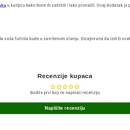
vku
u kutijicu kako biste ih zaštitili i lako pronašli. Ovaj dodatak je
a vaša futrola bude u savršenom stanju. Dizajnirana da izdrži sv
Recenzije kupaca
Budite prvi koji će napisati recenziju
Napišite recenziju