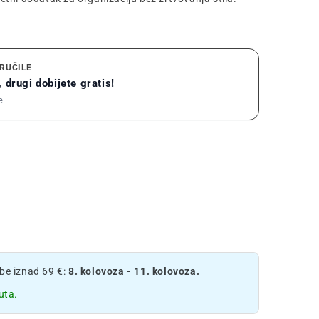
RUČILE
 drugi dobijete gratis!
e
e iznad 69 €:
8. kolovoza - 11. kolovoza.
uta.