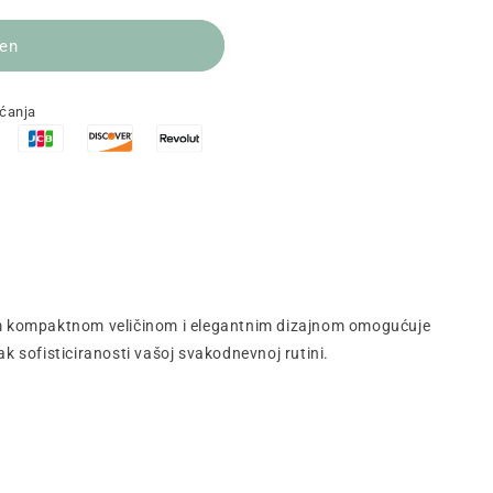
jen
aćanja
jom kompaktnom veličinom i elegantnim dizajnom omogućuje
k sofisticiranosti vašoj svakodnevnoj rutini.