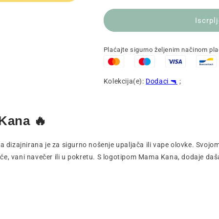
Iscrpl
Plaćajte sigurno željenim načinom pl
Kolekcija(e):
Dodaci 🔫
;
 Kana 🔥
 dizajnirana je za sigurno nošenje upaljača ili vape olovke. Svo
će, vani navečer ili u pokretu. S logotipom Mama Kana, dodaje daša