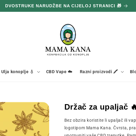
DVOSTRUKE NARUDŽBE NA CIJELOJ STRANICI 🎁
Ulja konoplje 💧
CBD Vape ☁️
Razni proizvodi 🖍️
Bl
Držač za upaljač 
Bez obzira koristite li upaljač ili 
logotipom Mama Kana. Čvrsta, prak
upotpuniti vaše CBD trenutke. Pame