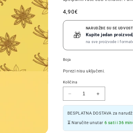
Redovna
4,90€
cijena
NARUDŽBE SU SE UDVOST
🎁
Kupite jedan proizvod,
na sve proizvode i format
Boja
Porezi nisu uključeni.
Količina
Smanjite
Povećajte
količinu
količinu
držača
držača
BESPLATNA DOSTAVA za narudžb
za
za
upaljače
upaljače
⏳ Naručite unutar
6 sati i 36 min
🔥
🔥