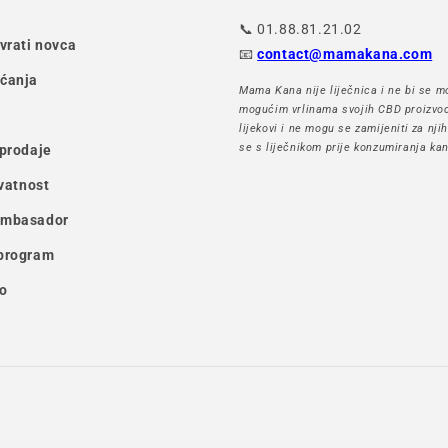
📞 01.88.81.21.02
ovrati novca
📧
contact@mamakana.com
aćanja
Mama Kana nije liječnica i ne bi se mo
mogućim vrlinama svojih CBD proizvod
lijekovi i ne mogu se zamijeniti za nji
se s liječnikom prije konzumiranja kan
 prodaje
ivatnost
ambasador
 program
o