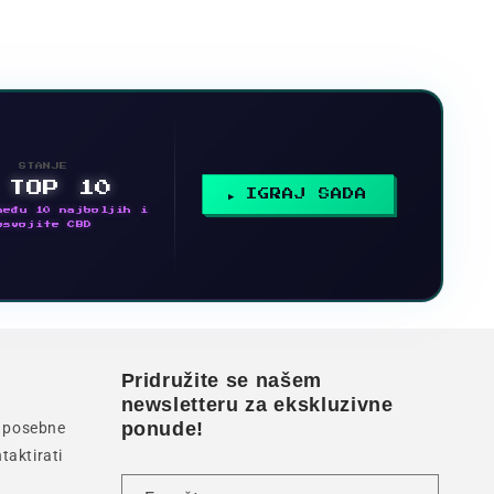
STANJE
 TOP 10
IGRAJ SADA
među 10 najboljih i
osvojite CBD
Pridružite se našem
newsletteru za ekskluzivne
ponude!
li posebne
taktirati