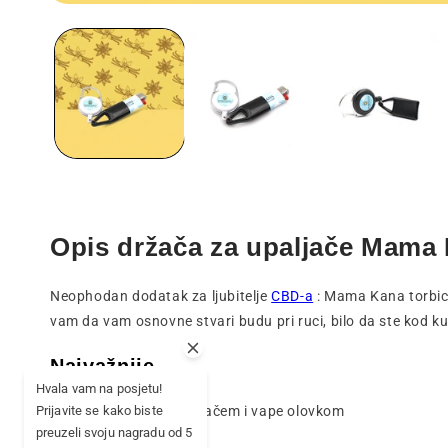
Otvaranje
medija
1
u
modalnom
prozoru
Opis držača za upaljače Mama
Neophodan dodatak za ljubitelje
CBD-a
: Mama Kana torbica
vam da vam osnovne stvari budu pri ruci, bilo da ste kod ku
Najvažnije
Hvala vam na posjetu!
✅ Kompatibilno s upaljačem i vape olovkom
Prijavite se kako biste
preuzeli svoju nagradu od 5