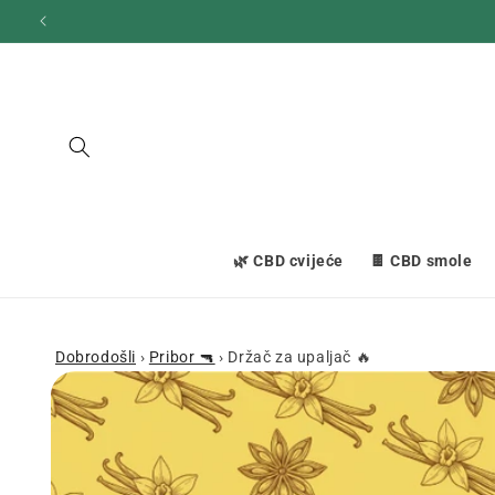
Prijeđi
na
sadržaj
🌿 CBD cvijeće
🍫 CBD smole
Dobrodošli
›
Pribor 🔫
›
Držač za upaljač 🔥
Prijeđi na
informacije
o
proizvodu