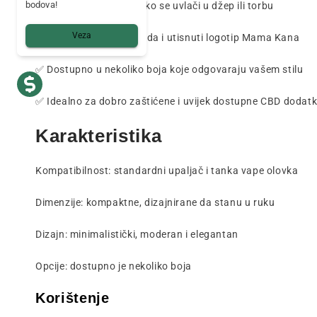
bodova!
✅ Praktična veličina, lako se uvlači u džep ili torbu
Veza
✅ Uredna završna obrada i utisnuti logotip Mama Kana
✅ Dostupno u nekoliko boja koje odgovaraju vašem stilu
✅ Idealno za dobro zaštićene i uvijek dostupne CBD dodat
Karakteristika
Kompatibilnost: standardni upaljač i tanka vape olovka
Dimenzije: kompaktne, dizajnirane da stanu u ruku
Dizajn: minimalistički, moderan i elegantan
Opcije: dostupno je nekoliko boja
Korištenje