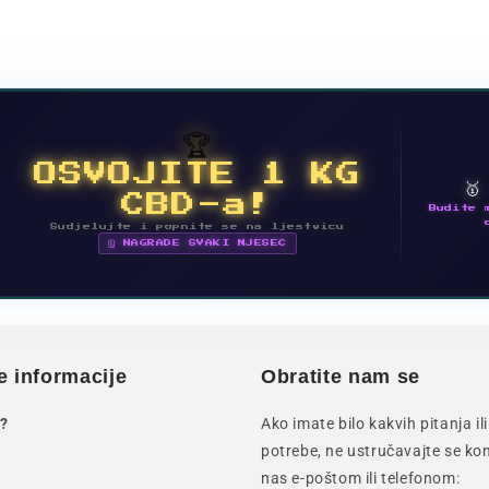
🏆
OSVOJITE 1 KG

CBD-a!
Budite 
Sudjelujte i popnite se na ljestvicu
🗓 NAGRADE SVAKI MJESEC
e informacije
Obratite nam se
?
Ako imate bilo kakvih pitanja i
potrebe, ne ustručavajte se kon
nas e-poštom ili telefonom: