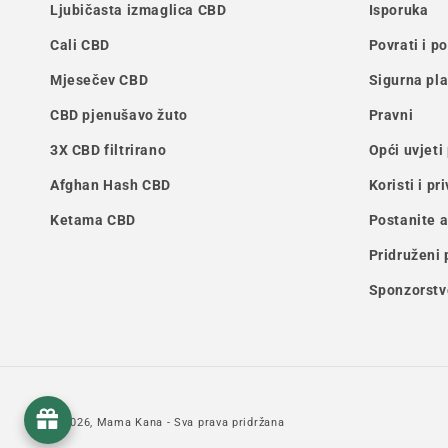
Ljubičasta izmaglica CBD
Isporuka
Cali CBD
Povrati i p
Mjesečev CBD
Sigurna pl
CBD pjenušavo žuto
Pravni
3X CBD filtrirano
Opći uvjeti
Afghan Hash CBD
Koristi i pr
Ketama CBD
Postanite 
Pridruženi
Sponzorstv
© 2026,
Mama Kana
- Sva prava pridržana