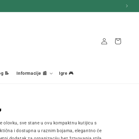
Veza
Košara
og 📝
Informacije 📰
Igre 🎮

vape olovku, sve stane u ovu kompaktnu kutijicu s
tična i dostupna u raznim bojama, elegantno će
tni dodatak za organizaciju bez žrtvovanja stila.