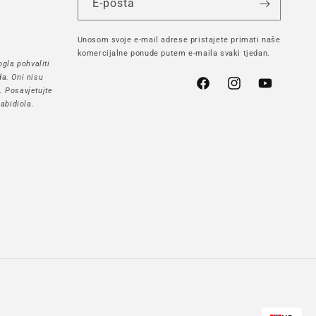
E-pošta
Unosom svoje e-mail adrese pristajete primati naše
komercijalne ponude putem e-maila svaki tjedan.
gla pohvaliti
a. Oni nisu
Facebook
Instagram
YouTube
h. Posavjetujte
abidiola.