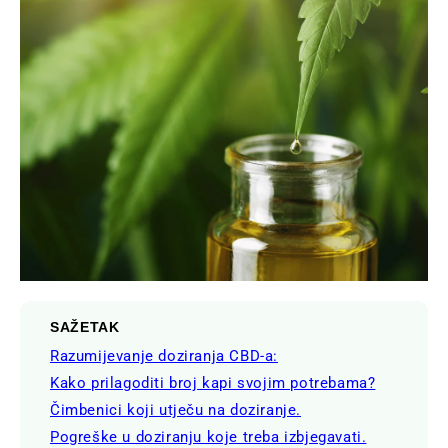
SAŽETAK
Razumijevanje doziranja CBD-a:
Kako prilagoditi broj kapi svojim potrebama?
Čimbenici koji utječu na doziranje.
Pogreške u doziranju koje treba izbjegavati.