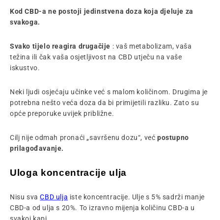
Kod CBD-a ne postoji jedinstvena doza koja djeluje za
svakoga.
Svako tijelo reagira drugačije
: vaš metabolizam, vaša
težina ili čak vaša osjetljivost na CBD utječu na vaše
iskustvo.
Neki ljudi osjećaju učinke već s malom količinom. Drugima je
potrebna nešto veća doza da bi primijetili razliku. Zato su
opće preporuke uvijek približne.
Cilj nije odmah pronaći „savršenu dozu“, već
postupno
prilagođavanje.
Uloga koncentracije ulja
Nisu
sva
CBD ulja
iste koncentracije. Ulje s 5% sadrži manje
CBD-a od ulja s 20%. To izravno mijenja količinu CBD-a u
svakoj kapi.