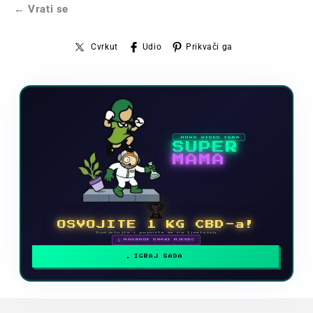
← Vrati se
Cvrkut
Udio
Prikvači ga
NOVA VIDEO IGRA
SUPER
MAMA
🏆
OSVOJITE 1 KG CBD-a!
Sudjelujte i popnite se na ljestvicu
🗓 NAGRADE SVAKI MJESEC
IGRAJ SADA