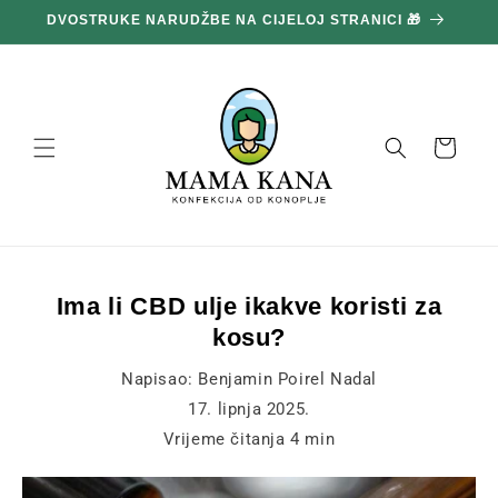
Prijeđi
DVOSTRUKE NARUDŽBE NA CIJELOJ STRANICI 🎁
1
na
sadržaj
Košara
Ima li CBD ulje ikakve koristi za
kosu?
Napisao:
Benjamin Poirel Nadal
17. lipnja 2025.
Vrijeme čitanja
4
min