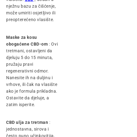
nježnu bazu za čišćenje,
može umiriti osjetljivo ili
preopterećeno vlasište.
Maske za kosu
obogaćene CBD-om
: Ovi
tretmani, ostavljeni da
djeluju 5 do 15 minuta,
pružaju pravi
regenerativni odmor.
Nanesite ih na duljinu i
vrhove, ili čak na vlasište
ako je formula prikladna.
Ostavite da djeluje, a
zatim isperite.
CBD ulja za tretman
:
jednostavna, sirova i
često puno učinkovitija,