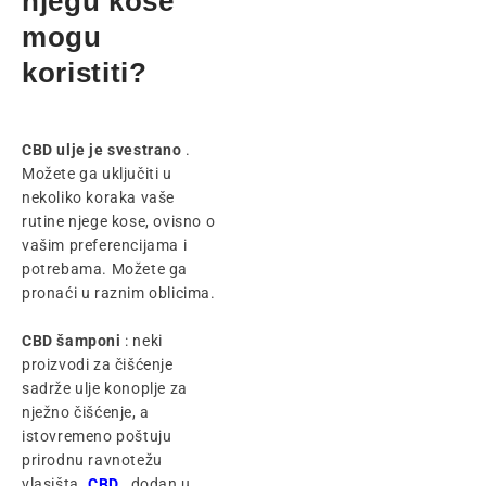
njegu kose
mogu
koristiti?
CBD ulje je svestrano
.
Možete ga uključiti u
nekoliko koraka vaše
rutine njege kose, ovisno o
vašim preferencijama i
potrebama. Možete ga
pronaći u raznim oblicima.
CBD šamponi
: neki
proizvodi za čišćenje
sadrže ulje konoplje za
nježno čišćenje, a
istovremeno poštuju
prirodnu ravnotežu
vlasišta.
CBD
, dodan u