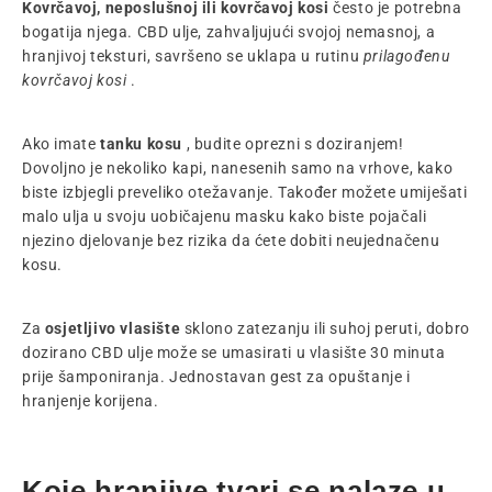
Kovrčavoj, neposlušnoj ili kovrčavoj kosi
često je potrebna
bogatija njega. CBD ulje, zahvaljujući svojoj nemasnoj, a
hranjivoj teksturi, savršeno se uklapa u rutinu
prilagođenu
kovrčavoj kosi
.
Ako imate
tanku kosu
, budite oprezni s doziranjem!
Dovoljno je nekoliko kapi, nanesenih samo na vrhove, kako
biste izbjegli preveliko otežavanje. Također možete umiješati
malo ulja u svoju uobičajenu masku kako biste pojačali
njezino djelovanje bez rizika da ćete dobiti neujednačenu
kosu.
Za
osjetljivo vlasište
sklono zatezanju ili suhoj peruti, dobro
dozirano CBD ulje može se umasirati u vlasište 30 minuta
prije šamponiranja. Jednostavan gest za opuštanje i
hranjenje korijena.
Koje hranjive tvari se nalaze u