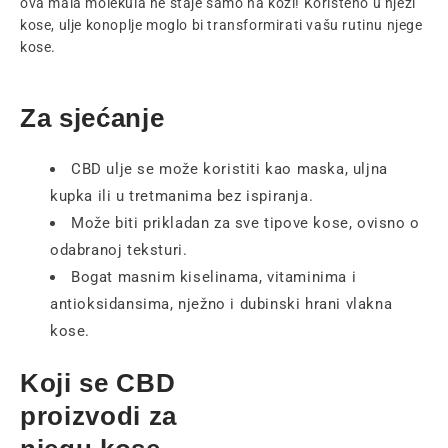
ova mala molekula ne staje samo na koži! Korišteno u njezi
kose, ulje konoplje moglo bi transformirati vašu rutinu njege
kose.
Za sjećanje
CBD ulje se može koristiti kao maska, uljna
kupka ili u tretmanima bez ispiranja.
Može biti prikladan za sve tipove kose, ovisno o
odabranoj teksturi.
Bogat masnim kiselinama, vitaminima i
antioksidansima, nježno i dubinski hrani vlakna
kose.
Koji se CBD
proizvodi za