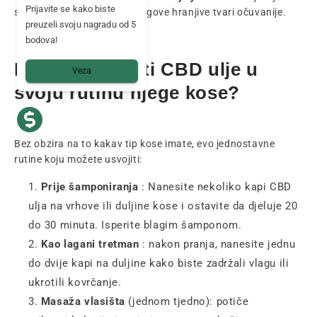
Prijavite se kako biste
sirovije i prirodnije, to su njegove hranjive tvari očuvanije.
preuzeli svoju nagradu od 5
bodova!
Kako integrirati CBD ulje u
Veza
svoju rutinu njege kose?
Bez obzira na to kakav tip kose imate, evo jednostavne
rutine koju možete usvojiti:
Prije šamponiranja
: Nanesite nekoliko kapi CBD
ulja na vrhove ili duljine kose i ostavite da djeluje 20
do 30 minuta. Isperite blagim šamponom.
Kao lagani tretman
: nakon pranja, nanesite jednu
do dvije kapi na duljine kako biste zadržali vlagu ili
ukrotili kovrčanje.
Masaža vlasišta
(jednom tjedno): potiče