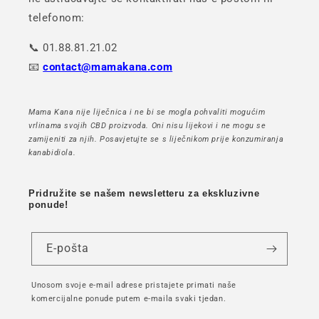
telefonom:
📞 01.88.81.21.02
📧
contact@mamakana.com
Mama Kana nije liječnica i ne bi se mogla pohvaliti mogućim
vrlinama svojih CBD proizvoda. Oni nisu lijekovi i ne mogu se
zamijeniti za njih. Posavjetujte se s liječnikom prije konzumiranja
kanabidiola.
Pridružite se našem newsletteru za ekskluzivne
ponude!
E-pošta
Unosom svoje e-mail adrese pristajete primati naše
komercijalne ponude putem e-maila svaki tjedan.