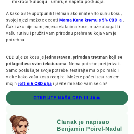
mikrocirkulaciju i umiruje napeta područja.
A kako biste upotpunili tretman ako imate vrlo suhu kosu,
svojoj njezi možete dodati
Mama Kana kremu s 5% CBD-a
.
Čak i ako nije namijenjena vlaknima kose, može obogatiti
vašu rutinu i pružiti vam prirodnu prehranu koja vam je
potrebna.
CBD ulje za kosu je
jednostavan, prirodan tretman koji se
prilagođava svim teksturama.
Nema potrebe pretjerivati.
Samo poslušajte svoje potrebe, testirajte malo po malo i
vidite kako vaša kosa reagira. Možete početi testiranjem
mojih
jeftinih CBD ulja
i javite mi kako vam se čini!
OTKRIJTE NAŠA CBD ULJA🔥
Članak je napisao
Benjamin Poirel-Nadal