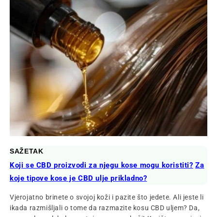
SAŽETAK
Koji se CBD proizvodi za njegu kose mogu koristiti?
Za
koje tipove kose je CBD ulje prikladno?
Vjerojatno brinete o svojoj koži i pazite što jedete. Ali jeste li
ikada razmišljali o tome da razmazite kosu CBD uljem? Da,