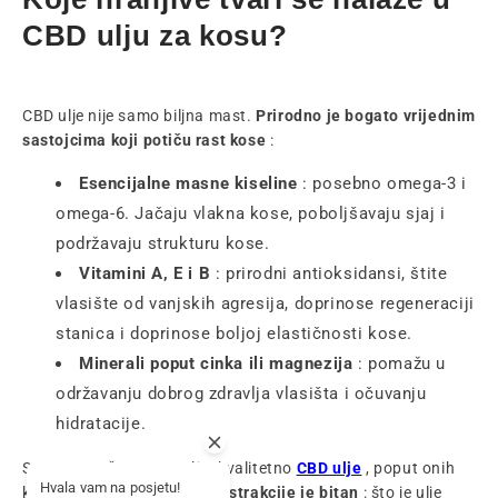
CBD ulju za kosu?
CBD ulje nije samo biljna mast.
Prirodno je bogato vrijednim
sastojcima koji potiču rast kose
:
Esencijalne masne kiseline
: posebno omega-3 i
omega-6. Jačaju vlakna kose, poboljšavaju sjaj i
podržavaju strukturu kose.
Vitamini A, E i B
: prirodni antioksidansi, štite
vlasište od vanjskih agresija, doprinose regeneraciji
stanica i doprinose boljoj elastičnosti kose.
Minerali poput cinka ili magnezija
: pomažu u
održavanju dobrog zdravlja vlasišta i očuvanju
hidratacije.
Sve ovo možete pronaći u
kvalitetno
CBD ulje
, poput onih
Hvala vam na posjetu!
koje ja odabirem.
Proces ekstrakcije je bitan
: što je ulje