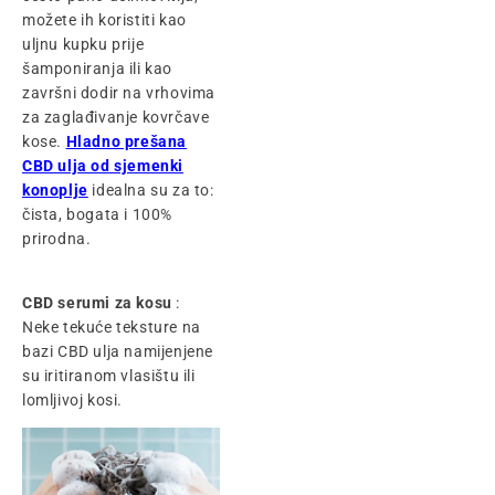
možete ih koristiti kao
uljnu kupku prije
šamponiranja ili kao
završni dodir na vrhovima
za zaglađivanje kovrčave
kose.
Hladno prešana
CBD ulja od sjemenki
konoplje
idealna su za to:
čista, bogata i 100%
prirodna.
CBD serumi za kosu
:
Neke tekuće teksture na
bazi CBD ulja namijenjene
su iritiranom vlasištu ili
lomljivoj kosi.