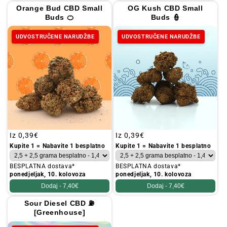
Orange Bud CBD Small
OG Kush CBD Small
Buds 🍊
Buds 👮
UDVOSTRUČENE NARUDŽBE
UDVOSTRUČENE NARUDŽBE
Redovna
Iz
0,39€
Redovna
Iz
0,39€
cijena
cijena
Kupite 1 = Nabavite 1 besplatno
Kupite 1 = Nabavite 1 besplatno
BESPLATNA dostava*
BESPLATNA dostava*
ponedjeljak, 10. kolovoza
ponedjeljak, 10. kolovoza
Dodaj -
7,40€
Dodaj -
7,40€
Sour Diesel CBD ⛽
[Greenhouse]