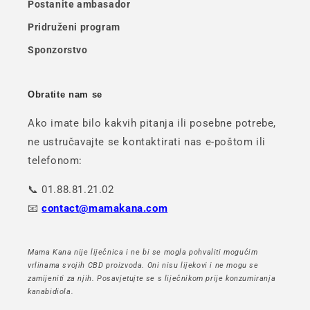
Postanite ambasador
Pridruženi program
Sponzorstvo
Obratite nam se
Ako imate bilo kakvih pitanja ili posebne potrebe,
ne ustručavajte se kontaktirati nas e-poštom ili
telefonom:
📞 01.88.81.21.02
📧
contact@mamakana.com
Mama Kana nije liječnica i ne bi se mogla pohvaliti mogućim
vrlinama svojih CBD proizvoda. Oni nisu lijekovi i ne mogu se
zamijeniti za njih. Posavjetujte se s liječnikom prije konzumiranja
kanabidiola.