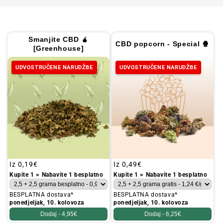
Smanjite CBD 🧉
CBD popcorn - Special 🍿
[Greenhouse]
UDVOSTRUČENE NARUDŽBE
UDVOSTRUČENE NARUDŽBE
Redovna
Iz
0,19€
Redovna
Iz
0,49€
cijena
cijena
Kupite 1 = Nabavite 1 besplatno
Kupite 1 = Nabavite 1 besplatno
BESPLATNA dostava*
BESPLATNA dostava*
ponedjeljak, 10. kolovoza
ponedjeljak, 10. kolovoza
Dodaj -
4,95€
Dodaj -
6,25€