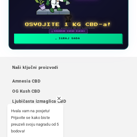
🏆
OSVOJITE 1 KG CBD-a!
Sudjelujte i popnite se na ljestvicu
🗓 NAGRADE SVAKI MJESEC
IGRAJ SADA
Naši ključni proizvodi
Amnesia CBD
OG Kush CBD
Ljubičasta izmaglica CBD
Hvala vam na posjetu!
Cali CBD
Prijavite se kako biste
Mjesečev CBD
preuzeli svoju nagradu od 5
bodova!
CBD pjenušavo žuto