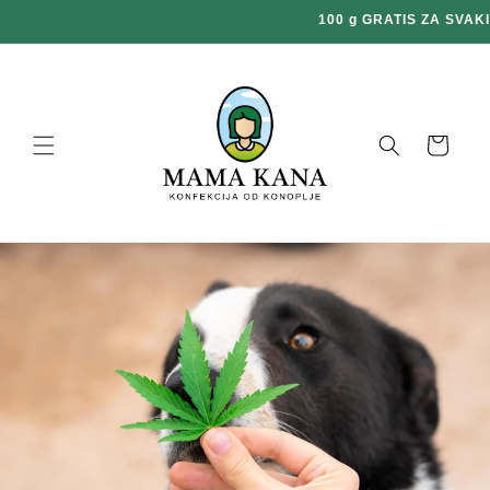
Prijeđi
DVOSTRUKE NARUDŽBE N
na
sadržaj
Košara