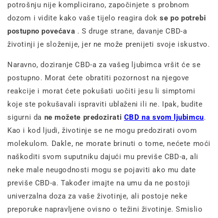
potrošnju nije komplicirano, započinjete s probnom
dozom i vidite kako vaše tijelo reagira dok
se po potrebi
postupno povećava
. S druge strane, davanje CBD-a
životinji je složenije, jer ne može prenijeti svoje iskustvo.
Naravno, doziranje CBD-a za vašeg ljubimca vršit će se
postupno. Morat ćete obratiti pozornost na njegove
reakcije i morat ćete pokušati uočiti jesu li simptomi
koje ste pokušavali ispraviti ublaženi ili ne. Ipak, budite
sigurni da
ne možete predozirati
CBD na svom ljubimcu
.
Kao i kod ljudi, životinje se ne mogu predozirati ovom
molekulom. Dakle, ne morate brinuti o tome, nećete moći
naškoditi svom suputniku dajući mu previše CBD-a, ali
neke male neugodnosti mogu se pojaviti ako mu date
previše CBD-a. Također imajte na umu da ne postoji
univerzalna doza za vaše životinje, ali postoje neke
preporuke napravljene ovisno o težini životinje. Smislio