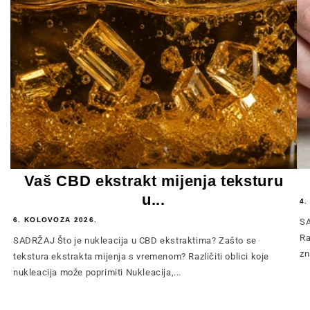
Vaš CBD ekstrakt mijenja teksturu
u...
4.
6. KOLOVOZA 2026.
SA
Ra
SADRŽAJ Što je nukleacija u CBD ekstraktima? Zašto se
zn
tekstura ekstrakta mijenja s vremenom? Različiti oblici koje
nukleacija može poprimiti Nukleacija,...