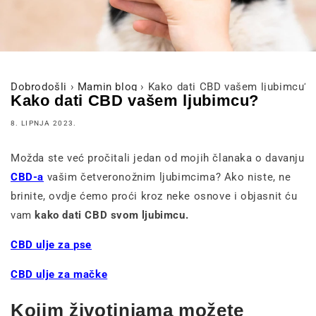
Dobrodošli
›
Mamin blog
›
Kako dati CBD vašem ljubimcu?
Kako dati CBD vašem ljubimcu?
8. LIPNJA 2023.
Možda ste već pročitali jedan od mojih članaka o davanju
CBD-a
vašim četveronožnim ljubimcima? Ako niste, ne
brinite, ovdje ćemo proći kroz neke osnove i objasnit ću
vam
kako dati CBD svom ljubimcu.
CBD ulje za pse
CBD ulje za mačke
Kojim životinjama možete