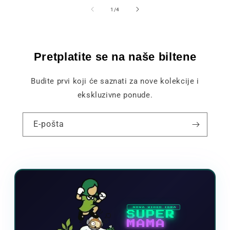
od
1
/
4
Pretplatite se na naše biltene
Budite prvi koji će saznati za nove kolekcije i
ekskluzivne ponude.
E-pošta
NOVA VIDEO IGRA
SUPER
MAMA