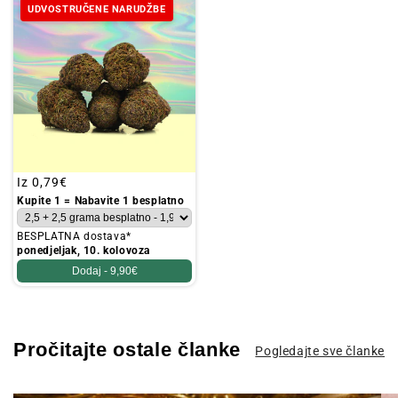
UDVOSTRUČENE NARUDŽBE
Redovna
Iz
0,79€
cijena
Kupite 1 = Nabavite 1 besplatno
BESPLATNA dostava*
ponedjeljak, 10. kolovoza
Dodaj -
9,90€
Pročitajte ostale članke
Pogledajte sve članke