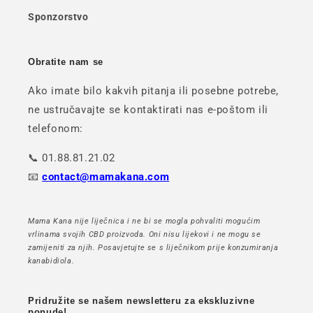
Sponzorstvo
Obratite nam se
Ako imate bilo kakvih pitanja ili posebne potrebe,
ne ustručavajte se kontaktirati nas e-poštom ili
telefonom:
📞 01.88.81.21.02
📧
contact@mamakana.com
Mama Kana nije liječnica i ne bi se mogla pohvaliti mogućim
vrlinama svojih CBD proizvoda. Oni nisu lijekovi i ne mogu se
zamijeniti za njih. Posavjetujte se s liječnikom prije konzumiranja
kanabidiola.
Pridružite se našem newsletteru za ekskluzivne
ponude!