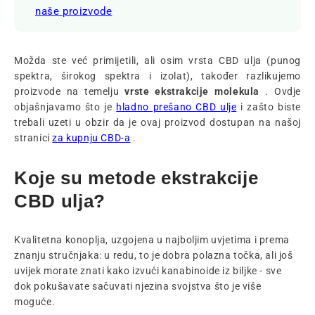
naše proizvode
Možda ste već primijetili, ali osim vrsta CBD ulja (punog
spektra, širokog spektra i izolat), također razlikujemo
proizvode na temelju
vrste ekstrakcije molekula
. Ovdje
objašnjavamo što je
hladno prešano CBD ulje
i zašto biste
trebali uzeti u obzir da je ovaj proizvod dostupan na našoj
stranici
za kupnju CBD-a
.
Koje su metode ekstrakcije
CBD ulja?
Kvalitetna konoplja, uzgojena u najboljim uvjetima i prema
znanju stručnjaka: u redu, to je dobra polazna točka, ali još
uvijek morate znati kako izvući kanabinoide iz biljke - sve
dok pokušavate sačuvati njezina svojstva što je više
moguće.