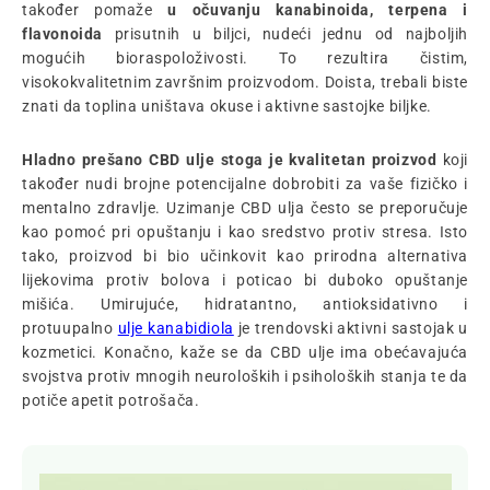
također pomaže
u očuvanju kanabinoida, terpena i
flavonoida
prisutnih u biljci, nudeći jednu od najboljih
mogućih bioraspoloživosti. To rezultira čistim,
visokokvalitetnim završnim proizvodom. Doista, trebali biste
znati da toplina uništava okuse i aktivne sastojke biljke.
Hladno prešano CBD ulje stoga je kvalitetan proizvod
koji
također nudi brojne potencijalne dobrobiti za vaše fizičko i
mentalno zdravlje. Uzimanje CBD ulja često se preporučuje
kao pomoć pri opuštanju i kao sredstvo protiv stresa. Isto
tako, proizvod bi bio učinkovit kao prirodna alternativa
lijekovima protiv bolova i poticao bi duboko opuštanje
mišića. Umirujuće, hidratantno, antioksidativno i
protuupalno
ulje kanabidiola
je trendovski aktivni sastojak u
kozmetici. Konačno, kaže se da CBD ulje ima obećavajuća
svojstva protiv mnogih neuroloških i psiholoških stanja te da
potiče apetit potrošača.