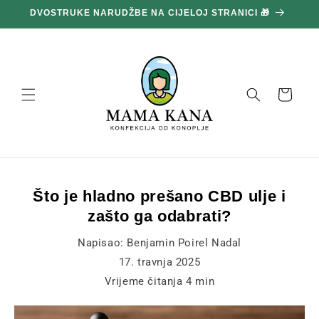
Prijeđi
DVOSTRUKE NARUDŽBE NA CIJELOJ STRANICI 🎁
1
na
sadržaj
Košara
Što je hladno prešano CBD ulje i
zašto ga odabrati?
Napisao:
Benjamin Poirel Nadal
17. travnja 2025
Vrijeme čitanja
4
min