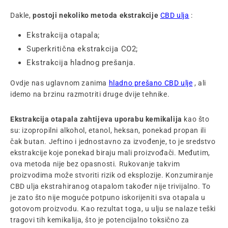
Dakle,
postoji nekoliko metoda ekstrakcije
CBD ulja
:
Ekstrakcija otapala;
Superkritična ekstrakcija CO2;
Ekstrakcija hladnog prešanja.
Ovdje nas uglavnom zanima
hladno prešano CBD ulje
, ali
idemo na brzinu razmotriti druge dvije tehnike.
Ekstrakcija otapala zahtijeva uporabu kemikalija
kao što
su: izopropilni alkohol, etanol, heksan, ponekad propan ili
čak butan. Jeftino i jednostavno za izvođenje, to je sredstvo
ekstrakcije koje ponekad biraju mali proizvođači. Međutim,
ova metoda nije bez opasnosti. Rukovanje takvim
proizvodima može stvoriti rizik od eksplozije. Konzumiranje
CBD ulja ekstrahiranog otapalom također nije trivijalno. To
je zato što nije moguće potpuno iskorijeniti sva otapala u
gotovom proizvodu. Kao rezultat toga, u ulju se nalaze teški
tragovi tih kemikalija, što je potencijalno toksično za