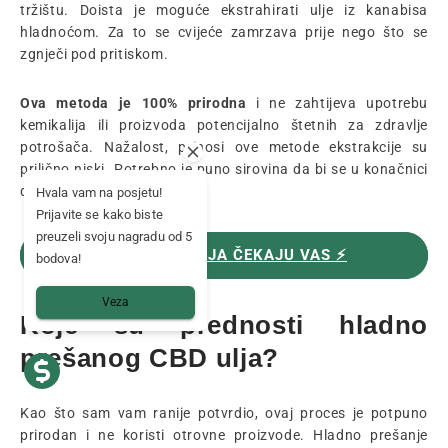
tržištu. Doista je moguće ekstrahirati ulje iz kanabisa
hladnoćom. Za to se cvijeće zamrzava prije nego što se
zgnječi pod pritiskom.
Ova metoda je 100% prirodna
i ne zahtijeva upotrebu
kemikalija ili proizvoda potencijalno štetnih za zdravlje
potrošača. Nažalost, prinosi ove metode ekstrakcije su
prilično niski. Potrebno je puno sirovina da bi se u konačnici
dobila mala količina ulja.
Hvala vam na posjetu!
Prijavite se kako biste
preuzeli svoju nagradu od 5
NAŠA CBD ULJA ČEKAJU VAS ⚡️
bodova!
Veza
Koje su prednosti hladno
prešanog CBD ulja?
Kao što sam vam ranije potvrdio, ovaj proces je potpuno
prirodan i ne koristi otrovne proizvode. Hladno prešanje