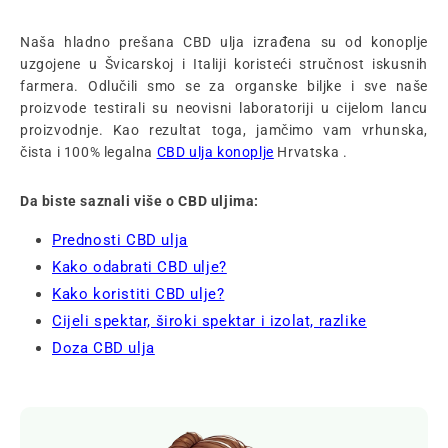
Naša hladno prešana CBD ulja izrađena su od konoplje
uzgojene u Švicarskoj i Italiji koristeći stručnost iskusnih
farmera. Odlučili smo se za organske biljke i sve naše
proizvode testirali su neovisni laboratoriji u cijelom lancu
proizvodnje. Kao rezultat toga, jamčimo vam vrhunska,
čista i 100% legalna
CBD ulja konoplje
Hrvatska .
Da biste saznali više o CBD uljima:
Prednosti CBD ulja
Kako odabrati CBD ulje?
Kako koristiti CBD ulje?
Cijeli spektar, široki spektar i izolat, razlike
Doza CBD ulja