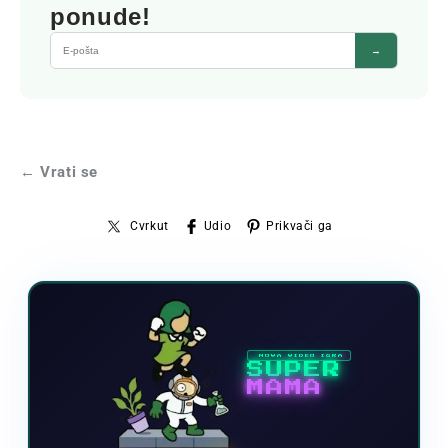
ponude!
→
← Vrati se
Cvrkut
Udio
Prikvači ga
NOVA VIDEO IGRA
SUPER
MAMA