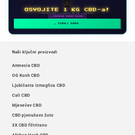
🏆
OSVOJITE 1 KG CBD-a!
Sudjelujte i popnite se na ljestvicu
🗓 NAGRADE SVAKI MJESEC
IGRAJ SADA
Naši ključni proizvodi
Amnesia CBD
OG Kush CBD
Ljubičasta izmaglica CBD
Cali CBD
Mjesečev CBD
CBD pjenušavo žuto
3X CBD filtrirano