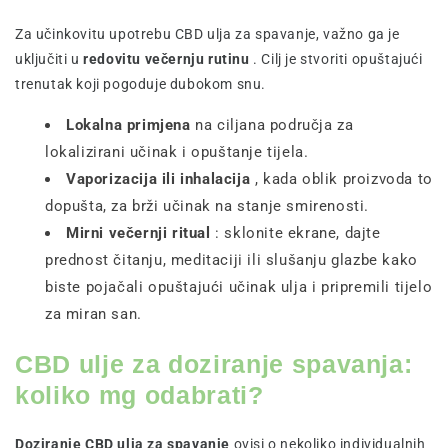
Za učinkovitu upotrebu CBD ulja za spavanje, važno ga je
uključiti u
redovitu večernju rutinu
. Cilj je stvoriti opuštajući
trenutak koji pogoduje dubokom snu.
Lokalna primjena
na ciljana područja za
lokalizirani učinak i opuštanje tijela.
Vaporizacija ili inhalacija
, kada oblik proizvoda to
dopušta, za brži učinak na stanje smirenosti.
Mirni večernji ritual
: sklonite ekrane, dajte
prednost čitanju, meditaciji ili slušanju glazbe kako
biste pojačali opuštajući učinak ulja i pripremili tijelo
za miran san.
CBD ulje za doziranje spavanja:
koliko mg odabrati?
Doziranje CBD ulja za spavanje
ovisi o nekoliko individualnih