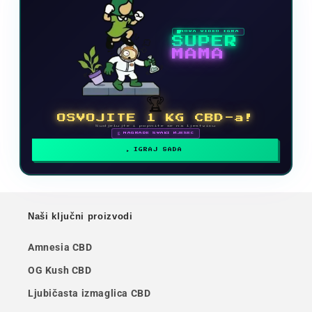
NOVA VIDEO IGRA
SUPER
MAMA
🏆
OSVOJITE 1 KG CBD-a!
Sudjelujte i popnite se na ljestvicu
🗓 NAGRADE SVAKI MJESEC
IGRAJ SADA
Naši ključni proizvodi
Amnesia CBD
OG Kush CBD
Ljubičasta izmaglica CBD