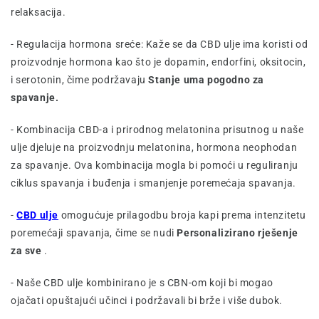
relaksacija.
- Regulacija hormona sreće: Kaže se da CBD ulje ima koristi od
proizvodnje hormona kao što je dopamin, endorfini, oksitocin,
i serotonin, čime podržavaju
Stanje uma pogodno za
spavanje.
- Kombinacija CBD-a i prirodnog melatonina prisutnog u naše
ulje djeluje na proizvodnju melatonina, hormona neophodan
za spavanje. Ova kombinacija mogla bi pomoći u reguliranju
ciklus spavanja i buđenja i smanjenje poremećaja spavanja.
-
CBD ulje
omogućuje prilagodbu broja kapi prema intenzitetu
poremećaji spavanja, čime se nudi
Personalizirano rješenje
za sve
.
- Naše CBD ulje kombinirano je s CBN-om koji bi mogao
ojačati opuštajući učinci i podržavali bi brže i više dubok.