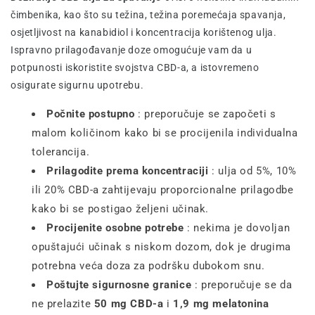
čimbenika, kao što su težina, težina poremećaja spavanja,
osjetljivost na kanabidiol i koncentracija korištenog ulja.
Ispravno prilagođavanje doze omogućuje vam da u
potpunosti iskoristite svojstva CBD-a, a istovremeno
osigurate sigurnu upotrebu.
Počnite postupno
: preporučuje se započeti s
malom količinom kako bi se procijenila individualna
tolerancija.
Prilagodite prema koncentraciji
: ulja od 5%, 10%
ili 20% CBD-a zahtijevaju proporcionalne prilagodbe
kako bi se postigao željeni učinak.
Procijenite osobne potrebe
: nekima je dovoljan
opuštajući učinak s niskom dozom, dok je drugima
potrebna veća doza za podršku dubokom snu.
Poštujte sigurnosne granice
: preporučuje se da
ne prelazite
50 mg CBD-a
i
1,9 mg melatonina