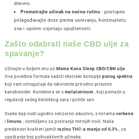
dnevno.
Promatrajte učinak na noćnu rutinu
: postupno
prilagođavajte doze prema usnivanju, kontinuitetu
sna i općem osjećaju opuštenosti.
Zašto odabrati naše CBD ulje za
spavanje?
Uživajte u boljem snu uz
Mama Kana Sleep CBD/CBN ulje
.
Ova posebna formula sadrži ekstrakt konoplje
punog spektra
koji vam omogućuje da iskoristite prirodno prisutne
kanabinoide. Kombinira se s
melatoninom
, koji pomaže u
regulaciji vašeg biološkog sata i potiče san.
Svaka kap nudi ugodno senzorno iskustvo, s notama
verbene
i
limuna
, osmišljeno za poticanje mirnijih noći. Naša
predanost kvaliteti jamči
razinu THC-a manju od 0,3%
, za
opuštanje bez psihoaktivnih učinaka.