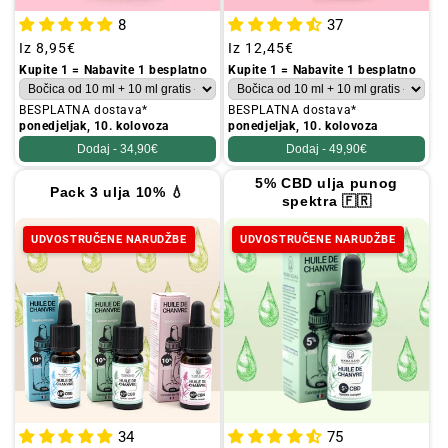
8
37
Redovna
Iz
8,95€
Redovna
Iz
12,45€
cijena
cijena
Kupite 1 = Nabavite 1 besplatno
Kupite 1 = Nabavite 1 besplatno
BESPLATNA dostava*
BESPLATNA dostava*
ponedjeljak, 10. kolovoza
ponedjeljak, 10. kolovoza
Dodaj -
34,90€
Dodaj -
49,90€
5% CBD ulja punog
Pack 3 ulja 10% 💧
spektra 🇫🇷
UDVOSTRUČENE NARUDŽBE
UDVOSTRUČENE NARUDŽBE
34
75