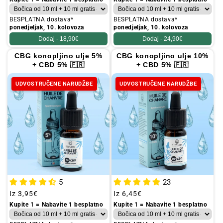
BESPLATNA dostava*
BESPLATNA dostava*
ponedjeljak, 10. kolovoza
ponedjeljak, 10. kolovoza
Dodaj -
18,90€
Dodaj -
24,90€
CBG konopljino ulje 5%
CBG konopljino ulje 10%
+ CBD 5% 🇫🇷
+ CBD 5% 🇫🇷
UDVOSTRUČENE NARUDŽBE
UDVOSTRUČENE NARUDŽBE
5
23
Redovna
Iz
3,95€
Redovna
Iz
6,45€
cijena
cijena
Kupite 1 = Nabavite 1 besplatno
Kupite 1 = Nabavite 1 besplatno