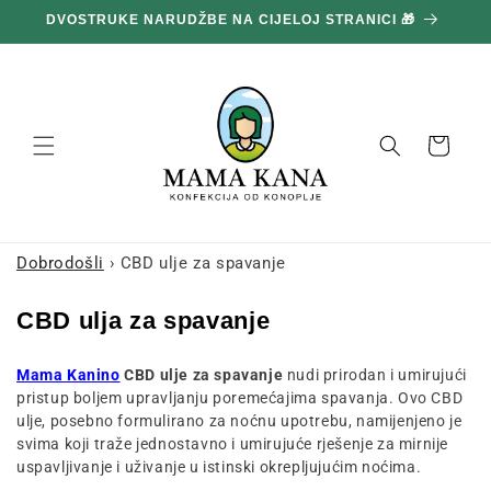
Prijeđi
DVOSTRUKE NARUDŽBE NA CIJELOJ STRANICI 🎁
1
na
sadržaj
Košara
Dobrodošli
›
CBD ulje za spavanje
K
CBD ulja za spavanje
o
Mama Kanino
CBD ulje za spavanje
nudi prirodan i umirujući
l
pristup boljem upravljanju poremećajima spavanja. Ovo CBD
e
ulje, posebno formulirano za noćnu upotrebu, namijenjeno je
k
svima koji traže jednostavno i umirujuće rješenje za mirnije
uspavljivanje i uživanje u istinski okrepljujućim noćima.
c