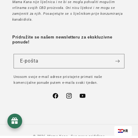
Mama Kana nije liječnica i ne bi se mogla pohvaliti mogućim
vrlinama svojih CBD proizvoda. Oni nisu lijekovi i ne mogu se
zamijeniti za njih. Posavjetujte se s liječnikom prije konzumiranja
kanabidiola.
Pridružite se našem newsletteru za ekskluzivne
ponude!
E-pošta
Unosom svoje e-mail adrese pristajete primati naše
komercijalne ponude putem e-maila svaki tjedan.
Facebook
Instagram
YouTube
HR
© 2026,
Mama Kana
- Sva prava pridržana