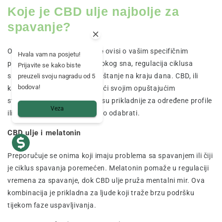
Koje je CBD ulje najbolje za
spavanje?
Odabir
CBD ulja za spavanje
ovisi o vašim specifičnim
Hvala vam na posjetu!
potrebama: poboljšanje dubokog sna, regulacija ciklusa
Prijavite se kako biste
spavanja ili jednostavno opuštanje na kraju dana. CBD, ili
preuzeli svoju nagradu od 5
bodova!
kanabidiol, djeluje zahvaljujući svojim opuštajućim
svojstvima, ali neke formule su prikladnije za određene profile
Veza
ili razine intenziteta. Evo kako odabrati.
CBD ulje i melatonin
Preporučuje se onima koji imaju problema sa spavanjem ili čiji
je ciklus spavanja poremećen. Melatonin pomaže u regulaciji
vremena za spavanje, dok CBD ulje pruža mentalni mir. Ova
kombinacija je prikladna za ljude koji traže brzu podršku
tijekom faze uspavljivanja.