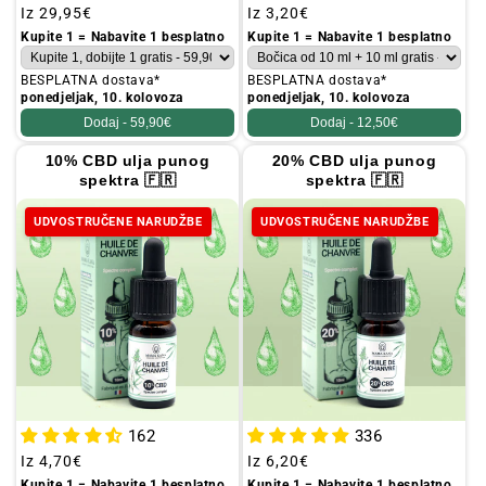
Redovna
Iz
29,95€
Redovna
Iz
3,20€
cijena
cijena
Kupite 1 = Nabavite 1 besplatno
Kupite 1 = Nabavite 1 besplatno
BESPLATNA dostava*
BESPLATNA dostava*
ponedjeljak, 10. kolovoza
ponedjeljak, 10. kolovoza
Dodaj -
59,90€
Dodaj -
12,50€
10% CBD ulja punog
20% CBD ulja punog
spektra 🇫🇷
spektra 🇫🇷
UDVOSTRUČENE NARUDŽBE
UDVOSTRUČENE NARUDŽBE
162
336
Redovna
Iz
4,70€
Redovna
Iz
6,20€
cijena
cijena
Kupite 1 = Nabavite 1 besplatno
Kupite 1 = Nabavite 1 besplatno