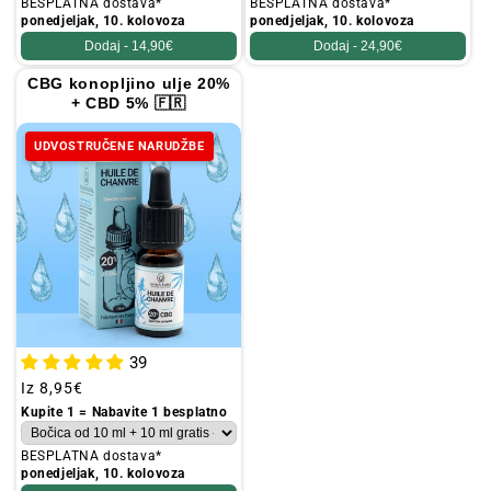
BESPLATNA dostava*
BESPLATNA dostava*
ponedjeljak, 10. kolovoza
ponedjeljak, 10. kolovoza
Dodaj -
14,90€
Dodaj -
24,90€
CBG konopljino ulje 20%
+ CBD 5% 🇫🇷
UDVOSTRUČENE NARUDŽBE
39
Redovna
Iz
8,95€
cijena
Kupite 1 = Nabavite 1 besplatno
BESPLATNA dostava*
ponedjeljak, 10. kolovoza