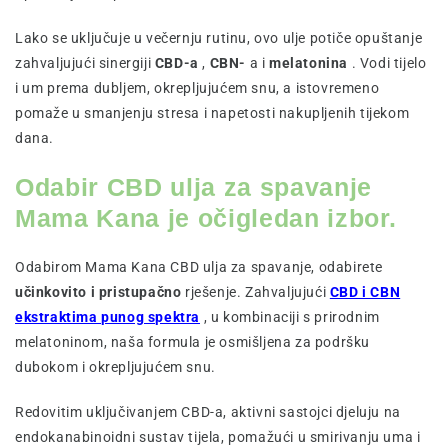
Lako se uključuje u večernju rutinu, ovo ulje potiče opuštanje
zahvaljujući sinergiji
CBD-a
,
CBN-
a i
melatonina
. Vodi tijelo
i um prema dubljem, okrepljujućem snu, a istovremeno
pomaže u smanjenju stresa i napetosti nakupljenih tijekom
dana.
Odabir CBD ulja za spavanje
Mama Kana je očigledan izbor.
Odabirom Mama Kana CBD ulja za spavanje, odabirete
učinkovito i pristupačno
rješenje. Zahvaljujući
CBD i CBN
ekstraktima punog spektra
, u kombinaciji s prirodnim
melatoninom, naša formula je osmišljena za podršku
dubokom i okrepljujućem snu.
Redovitim uključivanjem CBD-a, aktivni sastojci djeluju na
endokanabinoidni sustav tijela, pomažući u smirivanju uma i