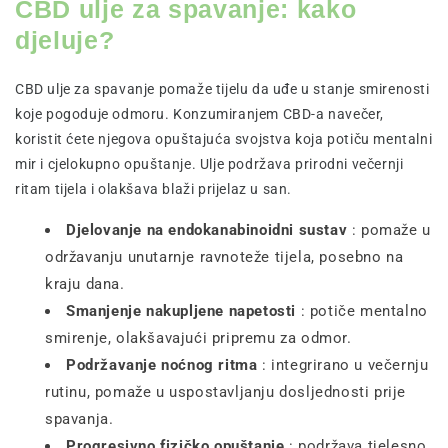
CBD ulje za spavanje: kako
djeluje?
CBD ulje za spavanje pomaže tijelu da uđe u stanje smirenosti
koje pogoduje odmoru. Konzumiranjem CBD-a navečer,
koristit ćete njegova opuštajuća svojstva koja potiču mentalni
mir i cjelokupno opuštanje. Ulje podržava prirodni večernji
ritam tijela i olakšava blaži prijelaz u san.
Djelovanje na endokanabinoidni sustav
: pomaže u
održavanju unutarnje ravnoteže tijela, posebno na
kraju dana.
Smanjenje nakupljene napetosti
: potiče mentalno
smirenje, olakšavajući pripremu za odmor.
Podržavanje noćnog ritma
: integrirano u večernju
rutinu, pomaže u uspostavljanju dosljednosti prije
spavanja.
Progresivno fizičko opuštanje
: podržava tjelesno