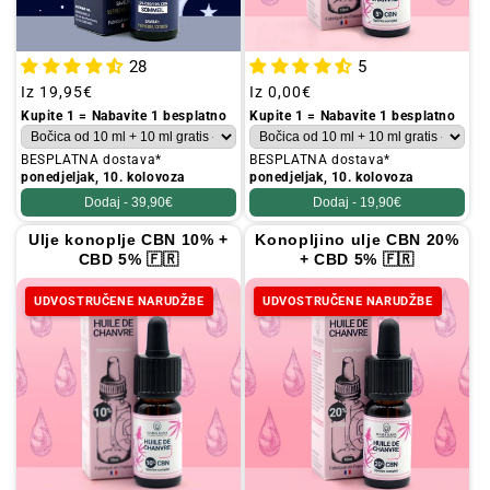
28
5
Redovna
Iz
19,95€
Redovna
Iz
0,00€
cijena
cijena
Kupite 1 = Nabavite 1 besplatno
Kupite 1 = Nabavite 1 besplatno
BESPLATNA dostava*
BESPLATNA dostava*
ponedjeljak, 10. kolovoza
ponedjeljak, 10. kolovoza
Dodaj -
39,90€
Dodaj -
19,90€
Ulje konoplje CBN 10% +
Konopljino ulje CBN 20%
CBD 5% 🇫🇷
+ CBD 5% 🇫🇷
UDVOSTRUČENE NARUDŽBE
UDVOSTRUČENE NARUDŽBE