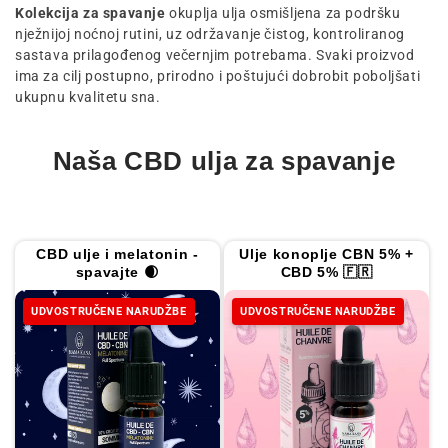
i
Kolekcija za spavanje
okuplja ulja osmišljena za podršku
nježnijoj noćnoj rutini, uz održavanje čistog, kontroliranog
j
sastava prilagođenog večernjim potrebama. Svaki proizvod
a
ima za cilj postupno, prirodno i poštujući dobrobit poboljšati
:
ukupnu kvalitetu sna.
Naša CBD ulja za spavanje
CBD ulje i melatonin -
Ulje konoplje CBN 5% +
spavajte 🌒
CBD 5% 🇫🇷
UDVOSTRUČENE NARUDŽBE
UDVOSTRUČENE NARUDŽBE