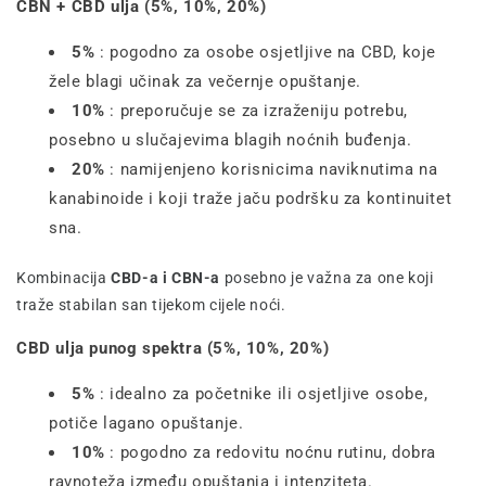
CBN + CBD ulja (5%, 10%, 20%)
5%
: pogodno za osobe osjetljive na CBD, koje
žele blagi učinak za večernje opuštanje.
10%
: preporučuje se za izraženiju potrebu,
posebno u slučajevima blagih noćnih buđenja.
20%
: namijenjeno korisnicima naviknutima na
kanabinoide i koji traže jaču podršku za kontinuitet
sna.
Kombinacija
CBD-a i CBN-a
posebno je važna za one koji
traže stabilan san tijekom cijele noći.
CBD ulja punog spektra (5%, 10%, 20%)
5%
: idealno za početnike ili osjetljive osobe,
potiče lagano opuštanje.
10%
: pogodno za redovitu noćnu rutinu, dobra
ravnoteža između opuštanja i intenziteta.