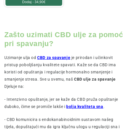
Dodaj -
34,90€
Zašto uzimati CBD ulje za pomoć
pri spavanju?
Uzimanje ulja od
CBD za spavanje
je prirodan i učinkovit
pristup poboljšanju kvalitete spavati. Kaže se da CBD ima
koristi od opuštanja i regulacije hormonalno smanjenje i
smanjenje stresa. Sve u svemu, naš
CBD ulje za spavanje
Djeluje na:
- Intenzivno opuštanje, jer se kaže da CBD pruža opuštanje
duboko, čime se promiče lakše i
bolja kvaliteta sna
.
- CBD komunicira s endokanabinoidnim sustavom našeg
tijela, dopuštajući mu da igra ključnu ulogu u regulaciji sna i