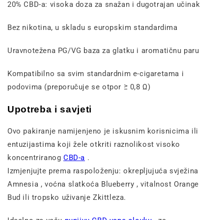
20% CBD-a: visoka doza za snažan i dugotrajan učinak
Bez nikotina, u skladu s europskim standardima
Uravnotežena PG/VG baza za glatku i aromatičnu paru
Kompatibilno sa svim standardnim e-cigaretama i
podovima (preporučuje se otpor ≥ 0,8 Ω)
Upotreba i savjeti
Ovo pakiranje namijenjeno je iskusnim korisnicima ili
entuzijastima koji žele otkriti raznolikost visoko
koncentriranog
CBD-a
.
Izmjenjujte prema raspoloženju: okrepljujuća svježina
Amnesia , voćna slatkoća Blueberry , vitalnost Orange
Bud ili tropsko uživanje Zkittleza.