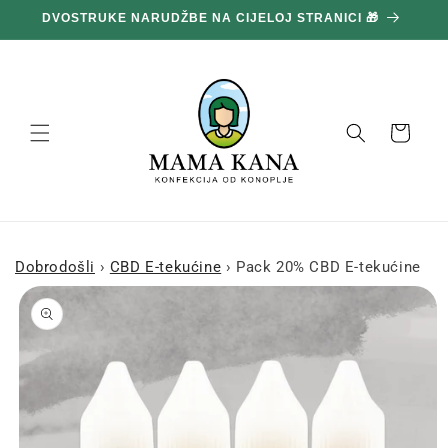
Prijeđi
DVOSTRUKE NARUDŽBE NA CIJELOJ STRANICI 🎁
1
na
sadržaj
Košara
Dobrodošli
›
CBD E-tekućine
›
Pack 20% CBD E-tekućine
Prijeđi na
informacije
o
proizvodu