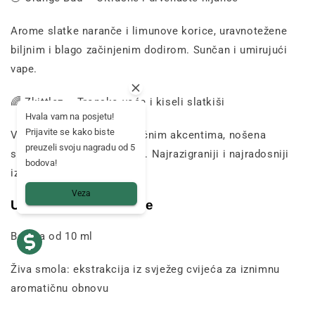
Arome slatke naranče i limunove korice, uravnotežene
biljnim i blago začinjenim dodirom. Sunčan i umirujući
vape.
🌈 Zkittlez – Tropsko voće i kiseli slatkiši
Hvala vam na posjetu!
Prijavite se kako biste
Voćna eksplozija s egzotičnim akcentima, nošena
preuzeli svoju nagradu od 5
slatkom i cvjetnom notom. Najrazigraniji i najradosniji
bodova!
izraz asortimana.
Veza
Uobičajene značajke
Bočica od 10 ml
Živa smola: ekstrakcija iz svježeg cvijeća za iznimnu
aromatičnu obnovu