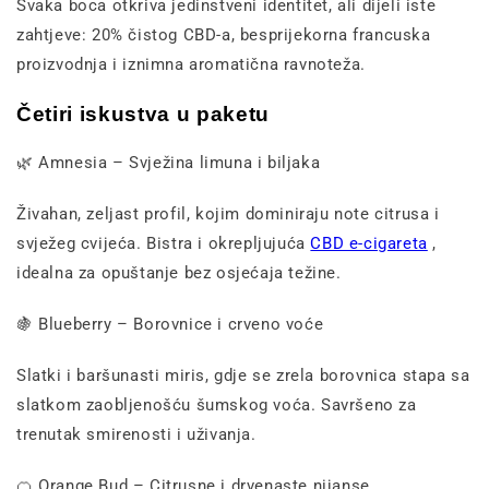
Svaka boca otkriva jedinstveni identitet, ali dijeli iste
zahtjeve: 20% čistog CBD-a, besprijekorna francuska
proizvodnja i iznimna aromatična ravnoteža.
Četiri iskustva u paketu
🌿 Amnesia – Svježina limuna i biljaka
Živahan, zeljast profil, kojim dominiraju note citrusa i
svježeg cvijeća. Bistra i okrepljujuća
CBD e-cigareta
,
idealna za opuštanje bez osjećaja težine.
🍇 Blueberry – Borovnice i crveno voće
Slatki i baršunasti miris, gdje se zrela borovnica stapa sa
slatkom zaobljenošću šumskog voća. Savršeno za
trenutak smirenosti i uživanja.
🍊 Orange Bud – Citrusne i drvenaste nijanse