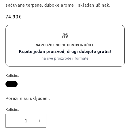
sačuvane terpene, duboke arome i skladan učinak.
Redovna
74,90€
cijena
🎁
NARUDŽBE SU SE UDVOSTRUČILE
Kupite jedan proizvod, drugi dobijete gratis!
na sve proizvode i formate
Količina
Porezi nisu uključeni.
Količina
Smanjite
Povećajte