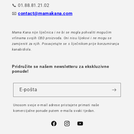
📞 01.88.81.21.02
📧
contact@mamakana.com
Mama Kana nije liječnica i ne bi se mogla pohvaliti mogućim
vrlinama svojih CBD proizvoda. Oni nisu lijekovi i ne mogu se
zamijeniti za njih. Posavjetujte se s liječnikom prije konzumiranja
kanabidiola.
Pridružite se našem newsletteru za ekskluzivne
ponude!
E-pošta
Unosom svoje e-mail adrese pristajete primati naše
komercijalne ponude putem e-maila svaki tjedan.
Facebook
Instagram
YouTube