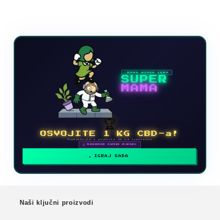
NOVA VIDEO IGRA
SUPER
MAMA
🏆
OSVOJITE 1 KG CBD-a!
Sudjelujte i popnite se na ljestvicu
🗓 NAGRADE SVAKI MJESEC
IGRAJ SADA
Naši ključni proizvodi