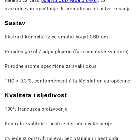
Idealno za vašu
punjivu CBD vape olovku
, za
svakodnevno opuštanje ili aromatično iskustvo kušanja.
Sastav
Ekstrakt konoplje (živa smola) bogat CBD-om
Propilen glikol / biljni glicerin (farmaceutske kvalitete)
Prirodne arome specifične za svaki okus
THC < 0,3 %, conformément à la législation européenne
Kvaliteta i sljedivost
100% francuska proizvodnja
Kontrola kvalitete i analize čistoće svake serije
Cvijeće iz održivih usjeva, bez otapala ili pesticida