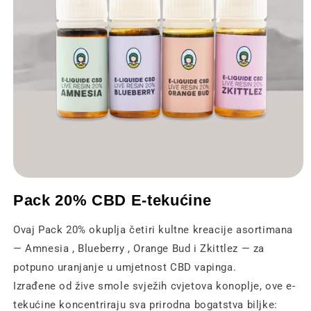
Otvaranje
medija
Pack 20% CBD E-tekućine
1
u
modalnom
Ovaj Pack 20% okuplja četiri kultne kreacije asortimana
prozoru
— Amnesia , Blueberry , Orange Bud i Zkittlez — za
potpuno uranjanje u umjetnost CBD vapinga.
Izrađene od žive smole svježih cvjetova konoplje, ove e-
tekućine koncentriraju sva prirodna bogatstva biljke: