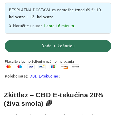
količinu
količinu
Pack
Pack
BESPLATNA DOSTAVA za narudžbe iznad 69 €:
10.
20%
20%
CBD
CBD
kolovoza - 12. kolovoza.
E-
E-
⏳ Naručite unutar
1 sata i 6 minuta.
tekućine
tekućine
Dodaj u košaricu
Plaćajte sigurno željenim načinom plaćanja
Kolekcija(e):
CBD E-tekućine
;
Zkittlez – CBD E-tekućina 20%
(živa smola) 🌈