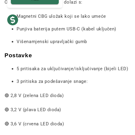
CBG Vape olovka Amnesia dolazi s:
Magnetni CBG uložak koji se lako umeće
Punjiva baterija putem USB-C (kabel uključen)
Višenamjenski upravljački gumb
Postavke
5 pritisaka za uključivanje/isključivanje (bijeli LED)
3 pritiska za podešavanje snage:
🟢 2,8 V (zelena LED dioda)
🔵 3,2 V (plava LED dioda)
🔴 3,6 V (crvena LED dioda)