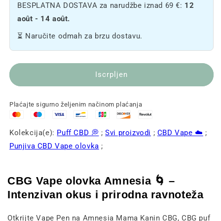
BESPLATNA DOSTAVA za narudžbe iznad 69 €:
12
vape
Vape
pena
olovke
août - 14 août.
Amnesia
Amnesia
⏳ Naručite odmah za brzu dostavu.
🌀
🌀
Iscrpljen
Plaćajte sigurno željenim načinom plaćanja
Kolekcija(e):
Puff CBD 💭
;
Svi proizvodi
;
CBD Vape ☁️
;
Punjiva CBD Vape olovka
;
CBG Vape olovka Amnesia 🌀 –
Intenzivan okus i prirodna ravnoteža
Otkrijte Vape Pen na Amnesia Mama Kanin CBG, CBG puf