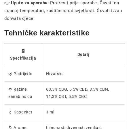
👉
Upute za uporabu:
Protresti prije uporabe. Čuvati na
sobnoj temperaturi, zaštićeno od svjetlosti. Čuvati izvan
dohvata djece.
Tehničke karakteristike
🧾
Detalj
Specifikacija
🌿 Podrijetlo
Hrvatska
🌱 Razine
63,5% CBG, 5,5% CBD, 8,5% CBN,
kanabinoida
11,3% CBT, 5,5% CBC
💧 Kapacitet
1 ml
🌀 Arome
Limunast, drvenast, zemljast