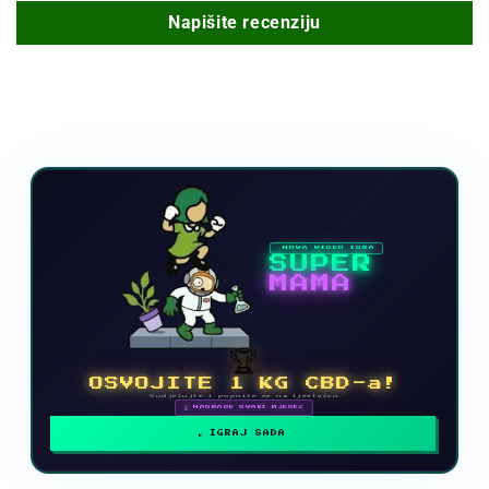
Napišite recenziju
NOVA VIDEO IGRA
SUPER
MAMA
🏆
OSVOJITE 1 KG CBD-a!
Sudjelujte i popnite se na ljestvicu
🗓 NAGRADE SVAKI MJESEC
IGRAJ SADA