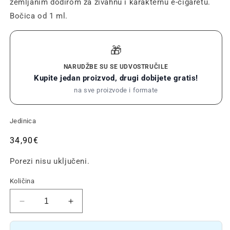
zemljanim dodirom za živahnu i karakternu e-cigaretu.
Bočica od 1 ml.
🎁
NARUDŽBE SU SE UDVOSTRUČILE
Kupite jedan proizvod, drugi dobijete gratis!
na sve proizvode i formate
Jedinica
Redovna
34,90€
cijena
Porezi nisu uključeni.
Količina
Smanjite
Povećajte
količinu
količinu
CBG
CBG