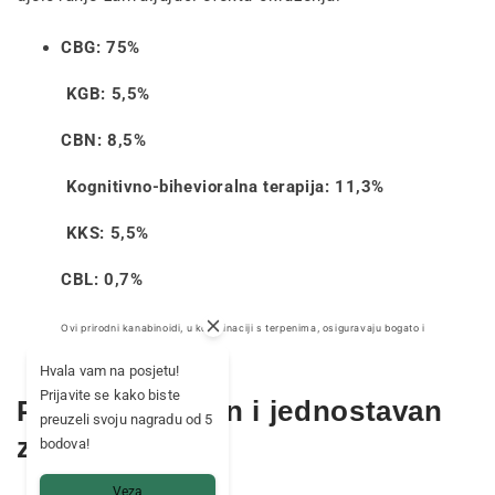
CBG: 75%
KGB: 5,5%
CBN: 8,5%
Kognitivno-bihevioralna terapija: 11,3%
KKS: 5,5%
CBL: 0,7%
Ovi prirodni kanabinoidi, u kombinaciji s terpenima, osiguravaju bogato i
dugotrajno iskustvo.
Hvala vam na posjetu!
Prijavite se kako biste
Praktičan dizajn i jednostavan
preuzeli svoju nagradu od 5
za korištenje
bodova!
Veza