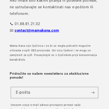
Ako imate bilo kakvih pitanja ili posebne potrebe,
ne ustručavajte se kontaktirati nas e-poštom ili
telefonom:
📞 01.88.81.21.02
📧
contact@mamakana.com
Mama Kana nije liječnica i ne bi se mogla pohvaliti mogućim
vrlinama svojih CBD proizvoda. Oni nisu lijekovi i ne mogu se
zamijeniti za njih. Posavjetujte se s liječnikom prije konzumiranja
kanabidiola.
Pridružite se našem newsletteru za ekskluzivne
ponude!
E-pošta
Unosom svoje e-mail adrese pristajete primati naše