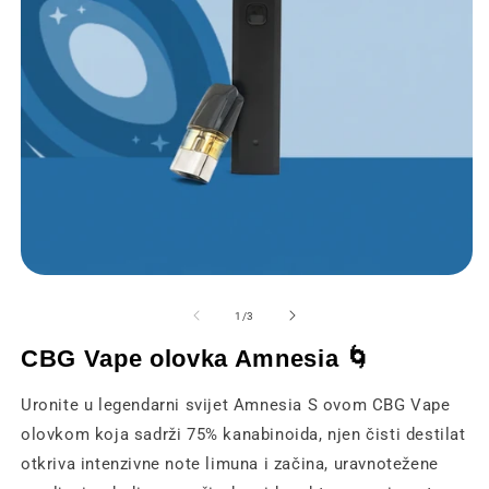
Otvaranje
O
medija
m
1
2
od
1
/
3
u
u
modalnom
m
CBG Vape olovka Amnesia 🌀
prozoru
p
Uronite u legendarni svijet Amnesia S ovom CBG Vape
olovkom koja sadrži 75% kanabinoida, njen čisti destilat
otkriva intenzivne note limuna i začina, uravnotežene