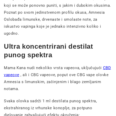
koji se može ponovno puniti, s jakim i dubokim okusima.
Poznat po svom jedinstvenom profilu okusa, Amnesia
Oslobađa limunske, drvenaste i smolaste note, za
iskustvo vapinga koje je jednako intenzivno koliko i
ugodno.
Ultra koncentrirani destilat
punog spektra
Mama Kana nudi nekoliko vrsta vapeova, uključujući
CBD
vapeove
, ali i CBG vapeove, poput ove CBG vape olovke
Amnesia s limunskim, začinjenim i blago zemljanim
notama.
Svaka olovka sadrži 1 ml destilata punog spektra,
ekstrahiranog iz vrhunske konoplje, za potpuno
djelovanje zahvaljujući efektu okruženja: