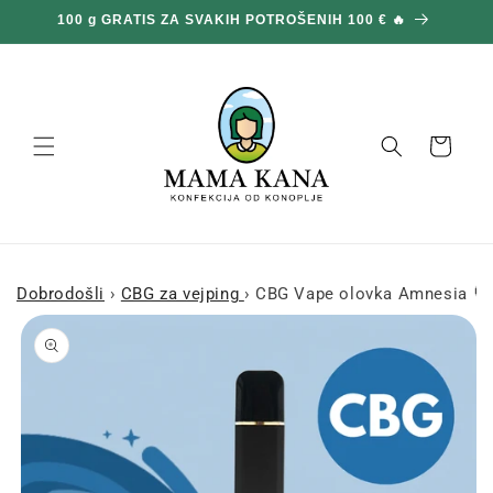
Prijeđi
100 g GRATIS ZA SVAKIH POTROŠENIH 100 € 🔥
na
sadržaj
Košara
Dobrodošli
›
CBG za vejping
›
CBG Vape olovka Amnesia 🌀
Prijeđi na
informacije
o
proizvodu