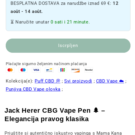
BESPLATNA DOSTAVA za narudžbe iznad 69 €:
12
Herer
Herer
CBG
CBG
août - 14 août.
Vape
Vape
⏳ Naručite unutar
0 sati i 21 minute.
Pena
Pena
🌲
🌲
Iscrpljen
Plaćajte sigurno željenim načinom plaćanja
Kolekcija(e):
Puff CBD 💭
;
Svi proizvodi
;
CBD Vape ☁️
;
Punjiva CBD Vape olovka
;
Jack Herer CBG Vape Pen 🌲 –
Elegancija pravog klasika
Priuštite si autentično iskustvo vapinga s Mama Kana