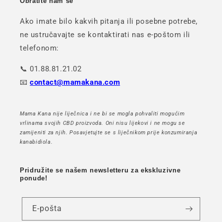
Obratite nam se
Ako imate bilo kakvih pitanja ili posebne potrebe,
ne ustručavajte se kontaktirati nas e-poštom ili
telefonom:
📞 01.88.81.21.02
📧
contact@mamakana.com
Mama Kana nije liječnica i ne bi se mogla pohvaliti mogućim
vrlinama svojih CBD proizvoda. Oni nisu lijekovi i ne mogu se
zamijeniti za njih. Posavjetujte se s liječnikom prije konzumiranja
kanabidiola.
Pridružite se našem newsletteru za ekskluzivne
ponude!
E-pošta