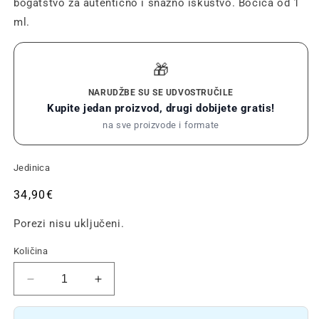
bogatstvo za autentično i snažno iskustvo. Bočica od 1
ml.
🎁
NARUDŽBE SU SE UDVOSTRUČILE
Kupite jedan proizvod, drugi dobijete gratis!
na sve proizvode i formate
Jedinica
Redovna
34,90€
cijena
Porezi nisu uključeni.
Količina
Smanjite
Povećajte
količinu
količinu
Jack
Jack