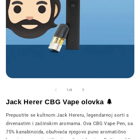
Otvaranje
O
medija
m
1
2
od
1
/
3
u
u
modalnom
m
Jack Herer CBG Vape olovka 🌲
prozoru
p
Prepustite se kultnom Jack Hereru, legendarnoj sorti s
drvenastim i začinskim aromama. Ova CBG Vape Pen, sa
75% kanabinoida, obuhvaća njegovo puno aromatično