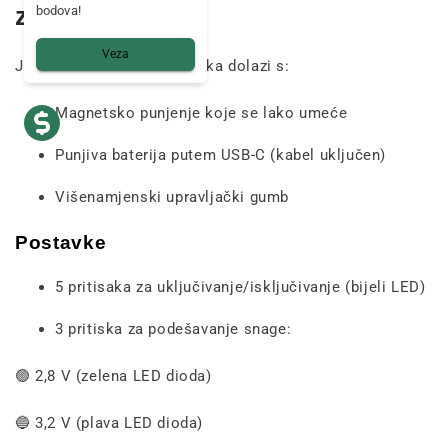
za korištenje
bodova!
Veza
Jack Herer CBG Vape olovka dolazi s:
Magnetsko punjenje koje se lako umeće
Punjiva baterija putem USB-C (kabel uključen)
Višenamjenski upravljački gumb
Postavke
5 pritisaka za uključivanje/isključivanje (bijeli LED)
3 pritiska za podešavanje snage:
🟢 2,8 V (zelena LED dioda)
🔵 3,2 V (plava LED dioda)