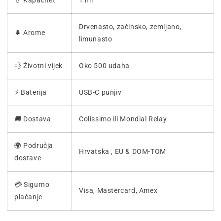
💧 Kapacitet
1 ml
Drvenasto, začinsko, zemljano,
🌲 Arome
limunasto
💨 Životni vijek
Oko 500 udaha
⚡ Baterija
USB-C punjiv
🚚 Dostava
Colissimo ili Mondial Relay
🌍 Područja
Hrvatska , EU & DOM-TOM
dostave
💳 Sigurno
Visa, Mastercard, Amex
plaćanje