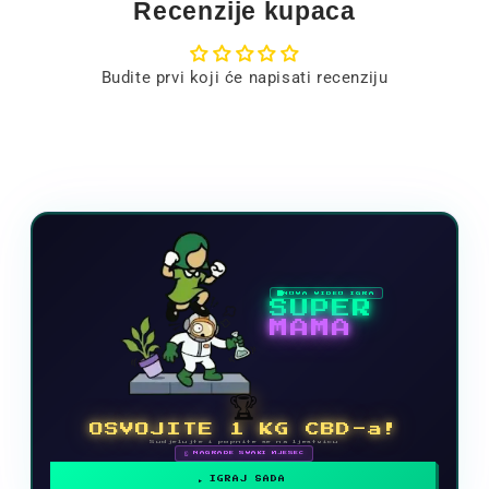
Recenzije kupaca
Budite prvi koji će napisati recenziju
NOVA VIDEO IGRA
SUPER
MAMA
🏆
OSVOJITE 1 KG CBD-a!
Sudjelujte i popnite se na ljestvicu
🗓 NAGRADE SVAKI MJESEC
IGRAJ SADA