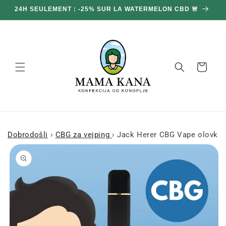
Prijeđi
24H SEULEMENT : -25% SUR LA WATERMELON CBD 🚨
DV
na
sadržaj
Košara
Dobrodošli
›
CBG za vejping
›
Jack Herer CBG Vape olovka 
Prijeđi na
informacije
o
proizvodu