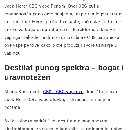
Jack Herer CBG Vape Penom. Ovaj CBG puf s
mogućnošću ponovnog punjenja, inspiriran legendarnom
sortom Jack Herer, pruža drvenaste, začinske i citrusne
arome za bogato, sofisticirano i karakterno iskustvo
vapinga. Također nudimo kompatibilne CBG patrone za
ove vape penove kako biste produžili svoje uživanje u
vapingu.
Destilat punog spektra – bogat i
uravnotežen
Mama Kana nudi i
CBD i CBG vapeove
, kao što je ova
Jack Herer CBG vape olovka, s drvenastim i biljnim
notama.
Svaka olovka sadrži 1 ml destilata punog spektra,
ekstrahiranog iz vrhunske konoplje, za potpuno iskustvo