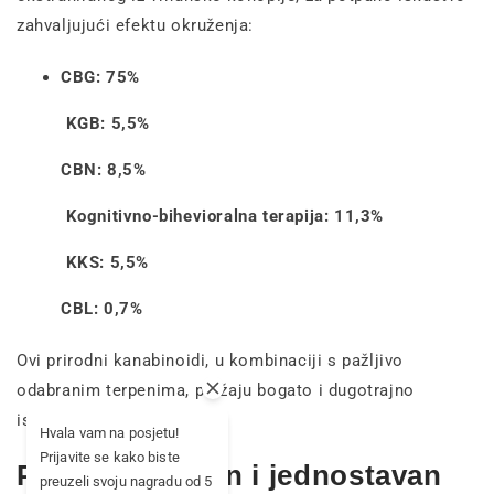
zahvaljujući efektu okruženja:
CBG: 75%
KGB: 5,5%
CBN: 8,5%
Kognitivno-bihevioralna terapija: 11,3%
KKS: 5,5%
CBL: 0,7%
Ovi prirodni kanabinoidi, u kombinaciji s pažljivo
odabranim terpenima, pružaju bogato i dugotrajno
iskustvo.
Hvala vam na posjetu!
Prijavite se kako biste
Praktičan dizajn i jednostavan
preuzeli svoju nagradu od 5