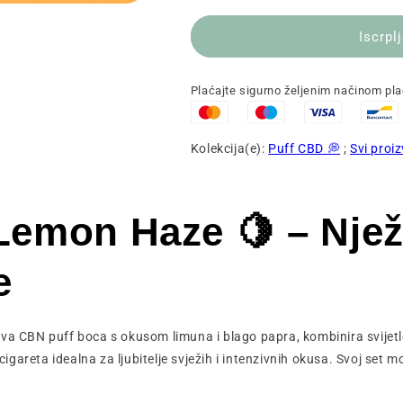
magla
magla
🍋
🍋
Iscrpl
Plaćajte sigurno željenim načinom pl
Kolekcija(e):
Puff CBD 💭
;
Svi proi
emon Haze 🍋 – Nježn
e
a CBN puff boca s okusom limuna i blago papra, kombinira svijet
igareta idealna za ljubitelje svježih i intenzivnih okusa. Svoj se