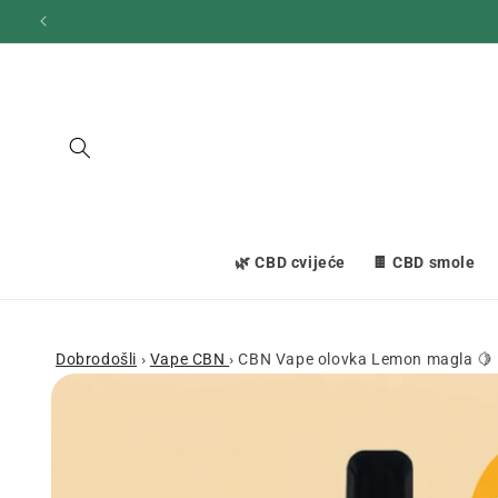
Prijeđi
na
sadržaj
🌿 CBD cvijeće
🍫 CBD smole
Dobrodošli
›
Vape CBN
›
CBN Vape olovka Lemon magla 🍋
Prijeđi na
informacije
o
proizvodu