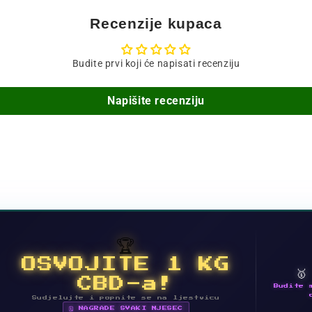
Recenzije kupaca
Budite prvi koji će napisati recenziju
Napišite recenziju
🏆
OSVOJITE 1 KG

CBD-a!
Budite 
Sudjelujte i popnite se na ljestvicu
🗓 NAGRADE SVAKI MJESEC