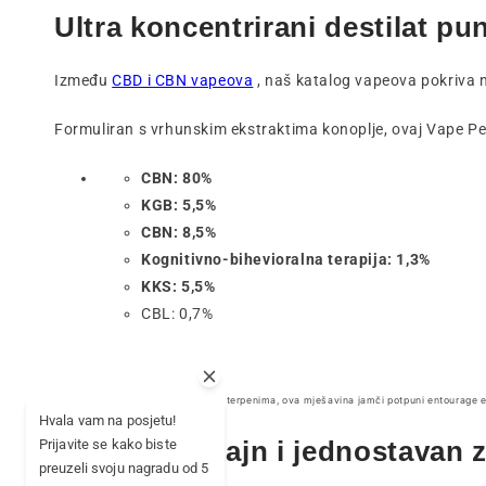
Ultra koncentrirani destilat pu
Između
CBD i CBN vapeova
, naš katalog vapeova pokriva n
Formuliran s vrhunskim ekstraktima konoplje, ovaj Vape P
CBN: 80%
KGB: 5,5%
CBN: 8,5%
Kognitivno-bihevioralna terapija: 1,3%
KKS: 5,5%
CBL: 0,7%
U kombinaciji s prirodnim terpenima, ova mješavina jamči potpuni entourage e
Hvala vam na posjetu!
Moderan dizajn i jednostavan z
Prijavite se kako biste
preuzeli svoju nagradu od 5