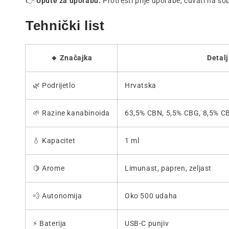
👉
Upute za uporabu:
Protresti prije uporabe, čuvati na so
Tehnički list
🔸 Značajka
Detalj
🌿 Podrijetlo
Hrvatska
🌱 Razine kanabinoida
63,5% CBN, 5,5% CBG, 8,5% CB
💧 Kapacitet
1 ml
🍋 Arome
Limunast, papren, zeljast
💨 Autonomija
Oko 500 udaha
⚡ Baterija
USB-C punjiv