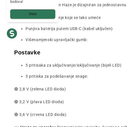
bodova!
CBN Vape olovka Lemon Haze je dizajniran za jednostavnu 
Veza
Magnetsko punjenje koje se lako umeće
Punjiva baterija putem USB-C (kabel uključen)
Višenamjenski upravljački gumb:
Postavke
5 pritisaka za uključivanje/isključivanje (bijeli LED)
3 pritiska za podešavanje snage:
🟢 2,8 V (zelena LED dioda)
🔵 3,2 V (plava LED dioda)
🔴 3,6 V (crvena LED dioda)