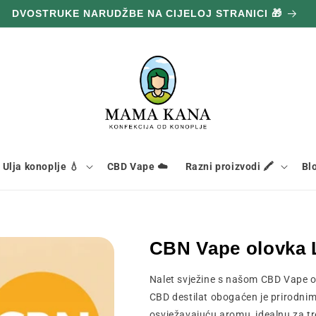
DVOSTRUKE NARUDŽBE NA CIJELOJ STRANICI 🎁
Ulja konoplje 💧
CBD Vape ☁️
Razni proizvodi 🖍️
Bl
CBN Vape olovka 
Nalet svježine s našom CBD Vape 
CBD destilat obogaćen je prirodnim
osvježavajuću aromu, idealnu za tr