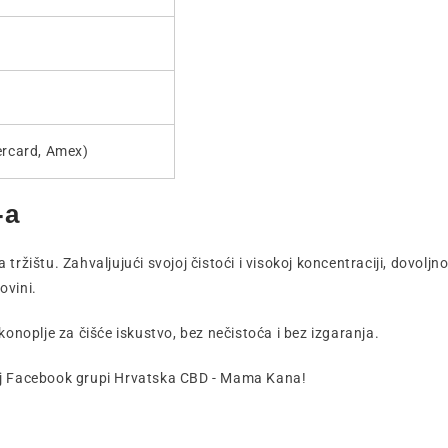
ercard, Amex)
-a
ržištu. Zahvaljujući svojoj čistoći i visokoj koncentraciji, dovoljn
ovini.
konoplje za čišće iskustvo, bez nečistoća i bez izgaranja.
šoj Facebook grupi Hrvatska CBD - Mama Kana!