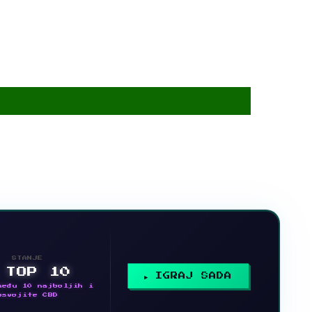
STANJE
 TOP 10
IGRAJ SADA
među 10 najboljih i
osvojite CBD