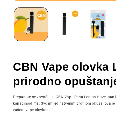
Otvaranje
medija
1
u
modalnom
prozoru
CBN Vape olovka L
prirodno opuštanj
Prepustite se zavođenju CBN Vape Pena Lemon Haze, punjiv
kanabinoidima. Svojim jedinstvenim profilom okusa, ova je c
vašom vape olovkom.