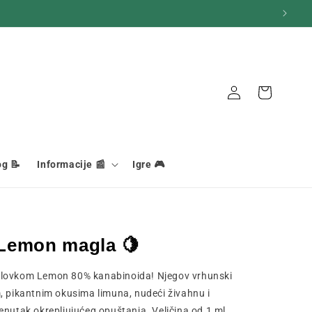
Veza
Košara
og 📝
Informacije 📰
Igre 🎮
Lemon magla 🍋
olovkom Lemon 80% kanabinoida! Njegov vrhunski
, pikantnim okusima limuna, nudeći živahnu i
enutak okrepljujućeg opuštanja. Veličina od 1 ml.