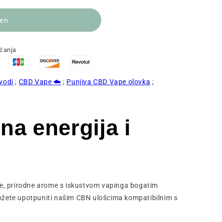
jen
aćanja
zvodi
;
CBD Vape ☁️
;
Punjiva CBD Vape olovka
;
a energija i
le, prirodne arome s iskustvom vapinga bogatim
t možete upotpuniti našim CBN ulošcima kompatibilnim s