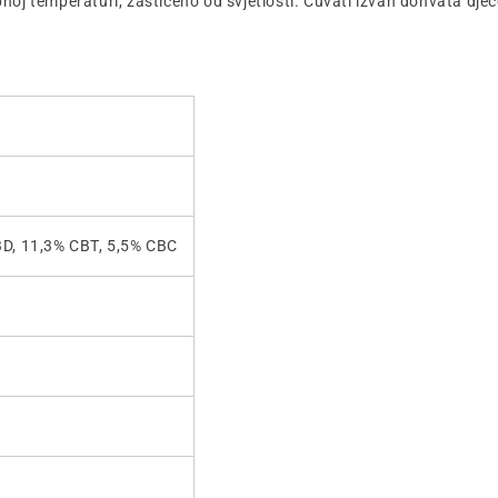
bnoj temperaturi, zaštićeno od svjetlosti. Čuvati izvan dohvata djec
D, 11,3% CBT, 5,5% CBC