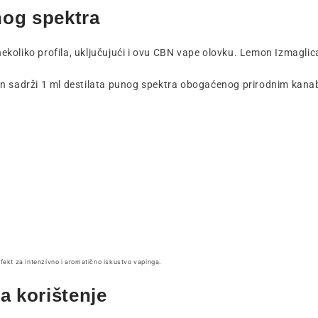
nog spektra
ekoliko profila, uključujući i ovu CBN vape olovku. Lemon Izmaglica
en sadrži 1 ml destilata punog spektra obogaćenog prirodnim kana
fekt za intenzivno i aromatično iskustvo vapinga.
a korištenje