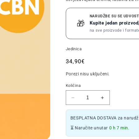
NARUDŽBE SU SE UDVOST
🎁
Kupite jedan proizvod,
na sve proizvode i format
Jedinica
Redovna
34,90€
cijena
Porezi nisu uključeni.
Količina
Smanjite
Povećajte
količinu
količinu
CBN
CBN
BESPLATNA DOSTAVA za narudžb
vape
Vape
pena
olovke
⏳ Naručite unutar
0 h 7 min.
Lemon
Lemon