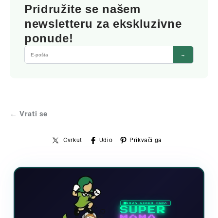
Pridružite se našem
newsletteru za ekskluzivne
ponude!
→
← Vrati se
Cvrkut
Udio
Prikvači ga
NOVA VIDEO IGRA
SUPER