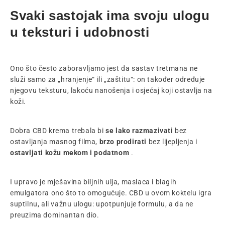
Svaki sastojak ima svoju ulogu
u teksturi i udobnosti
Ono što često zaboravljamo jest da sastav tretmana ne
služi samo za „hranjenje“ ili „zaštitu“: on također određuje
njegovu teksturu, lakoću nanošenja i osjećaj koji ostavlja na
koži.
Dobra CBD krema trebala bi
se lako razmazivati
bez
ostavljanja masnog filma,
brzo prodirati
bez lijepljenja i
ostavljati kožu mekom i podatnom
.
I upravo je mješavina biljnih ulja, maslaca i blagih
emulgatora ono što to omogućuje. CBD u ovom koktelu igra
suptilnu, ali važnu ulogu: upotpunjuje formulu, a da ne
preuzima dominantan dio.