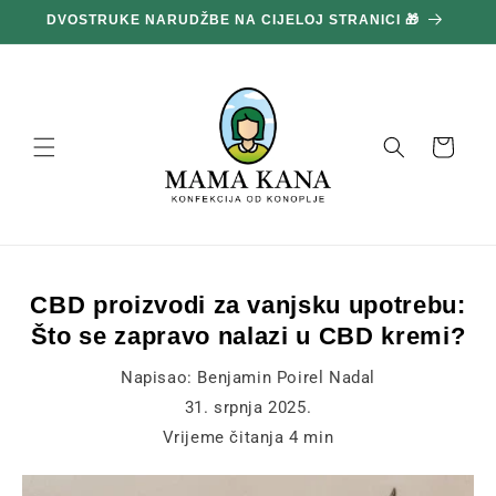
Prijeđi
DVOSTRUKE NARUDŽBE NA CIJELOJ STRANICI 🎁
1
na
sadržaj
Košara
CBD proizvodi za vanjsku upotrebu:
Što se zapravo nalazi u CBD kremi?
Napisao:
Benjamin Poirel Nadal
31. srpnja 2025.
Vrijeme čitanja
4
min