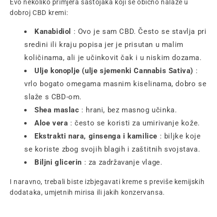
Evo nekoliko primjera sastojaka koji se obično nalaze u
dobroj CBD kremi:
Kanabidiol
: Ovo je sam CBD. Često se stavlja pri
sredini ili kraju popisa jer je prisutan u malim
količinama, ali je učinkovit čak i u niskim dozama.
Ulje konoplje (ulje sjemenki Cannabis Sativa)
:
vrlo bogato omegama masnim kiselinama, dobro se
slaže s CBD-om.
Shea maslac
: hrani, bez masnog učinka.
Aloe vera
: često se koristi za umirivanje kože.
Ekstrakti nara, ginsenga i kamilice
: biljke koje
se koriste zbog svojih blagih i zaštitnih svojstava.
Biljni glicerin
: za zadržavanje vlage.
I naravno, trebali biste izbjegavati kreme s previše kemijskih
dodataka, umjetnih mirisa ili jakih konzervansa.