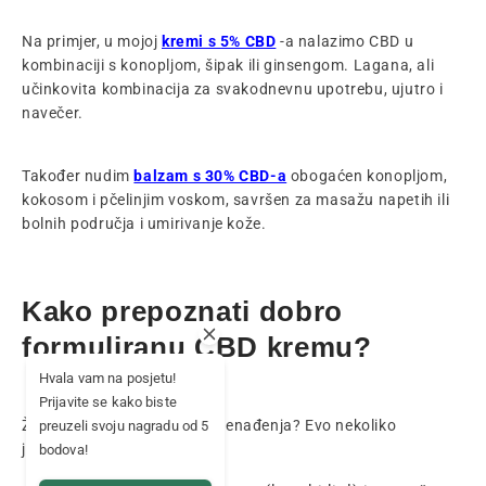
Na primjer, u mojoj
kremi s 5% CBD
-a nalazimo CBD u
kombinaciji s konopljom, šipak ili ginsengom. Lagana, ali
učinkovita kombinacija za svakodnevnu upotrebu, ujutro i
navečer.
Također nudim
balzam s 30% CBD-a
obogaćen konopljom,
kokosom i pčelinjim voskom, savršen za masažu napetih ili
bolnih područja i umirivanje kože.
Kako prepoznati dobro
formuliranu CBD kremu?
Hvala vam na posjetu!
Prijavite se kako biste
Želite li izbjeći neugodna iznenađenja? Evo nekoliko
preuzeli svoju nagradu od 5
jednostavnih smjernica:
bodova!