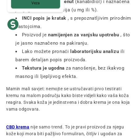
CBD je jasno spomenut
(kanabidiol) i naznačena
Veza
je njegova koncentracija (u mg ili %).
INCI popis je kratak
, s prepoznatljivim prirodnim
sastojcima.
Proizvod je
namijenjen za vanjsku upotrebu
, što
je jasno naznačeno na pakiranju.
Lako možete pronaći
laboratorijsku analizu
ili
barem detaljan popis proizvoda.
Tekstura je ugodna
za nanošenje, bez ikakvog
masnog ili ljepljivog efekta.
Mamin mali savjet: nemojte se ustručavati prvo testirati
kremu na malom području kako biste vidjeli kako vaša koža
reagira. Svaka koža je jedinstvena i dobra krema je ona koja
vama odgovara.
CBD krema
nije samo trend. To je pravi proizvod za njegu
kože koji mora biti pažljivo formuliran, čitljiv i ugodan za