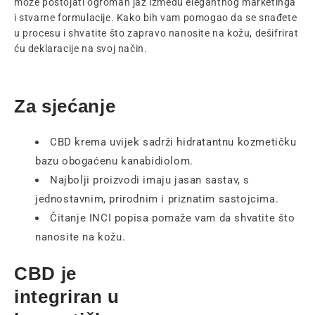
može postojati ogroman jaz između elegantnog marketinga
i stvarne formulacije. Kako bih vam pomogao da se snađete
u procesu i shvatite što zapravo nanosite na kožu, dešifrirat
ću deklaracije na svoj način.
Za sjećanje
CBD krema uvijek sadrži hidratantnu kozmetičku
bazu obogaćenu kanabidiolom.
Najbolji proizvodi imaju jasan sastav, s
jednostavnim, prirodnim i priznatim sastojcima.
Čitanje INCI popisa pomaže vam da shvatite što
nanosite na kožu.
CBD je
integriran u