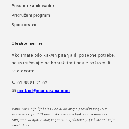
Postanite ambasador
Pridruženi program
Sponzorstvo
Obratite nam se
Ako imate bilo kakvih pitanja ili posebne potrebe,
ne ustručavajte se kontaktirati nas e-poštom ili
telefonom:
📞 01.88.81.21.02
📧
contact@mamakana.com
Mama Kana nije liječnica i ne bi se mogla pohvaliti mogućim
vrlinama svojih CBD proizvoda. Oni nisu lijekovi i ne mogu se
zamijeniti za njih. Posavjetujte se s liječnikom prije konzumiranja
kanabidiola.