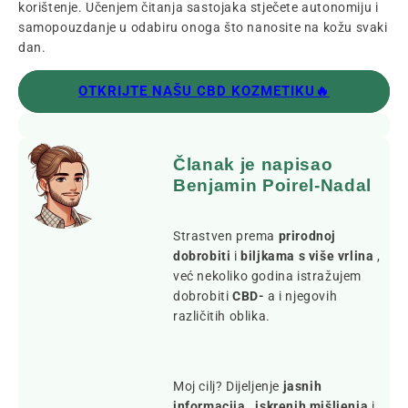
korištenje. Učenjem čitanja sastojaka stječete autonomiju i
samopouzdanje u odabiru onoga što nanosite na kožu svaki
dan.
OTKRIJTE NAŠU CBD KOZMETIKU🔥
Članak je napisao
Benjamin Poirel-Nadal
Strastven prema
prirodnoj
dobrobiti
i
biljkama s više vrlina
,
već nekoliko godina istražujem
dobrobiti
CBD-
a i njegovih
različitih oblika.
Moj cilj? Dijeljenje
jasnih
informacija
,
iskrenih mišljenja
i