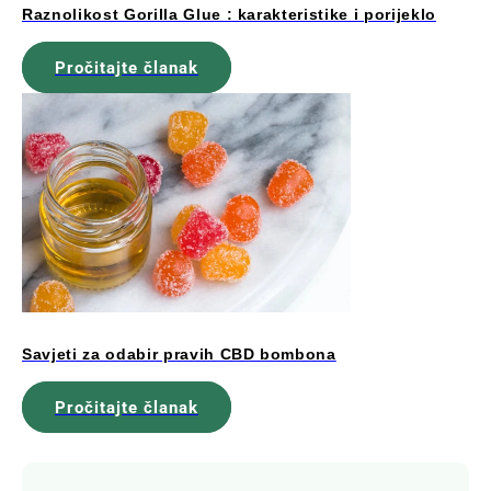
Raznolikost Gorilla Glue : karakteristike i porijeklo
Pročitajte članak
Savjeti za odabir pravih CBD bombona
Pročitajte članak