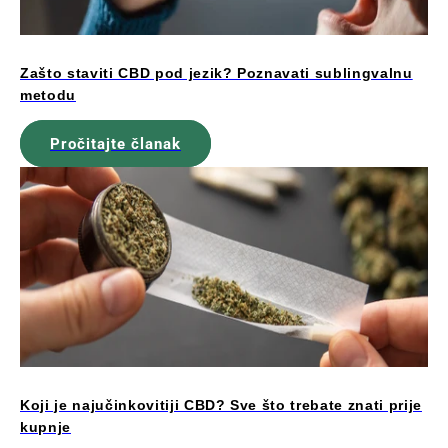
Zašto staviti CBD pod jezik? Poznavati sublingvalnu
metodu
Pročitajte članak
Koji je najučinkovitiji CBD? Sve što trebate znati prije
kupnje