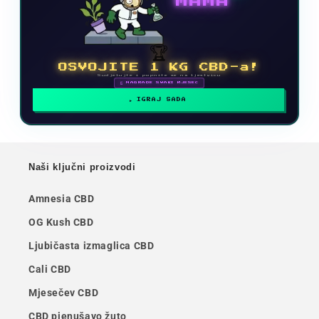
MAMA
🏆
OSVOJITE 1 KG CBD-a!
Sudjelujte i popnite se na ljestvicu
🗓 NAGRADE SVAKI MJESEC
IGRAJ SADA
Naši ključni proizvodi
Amnesia CBD
OG Kush CBD
Ljubičasta izmaglica CBD
Cali CBD
Mjesečev CBD
CBD pjenušavo žuto